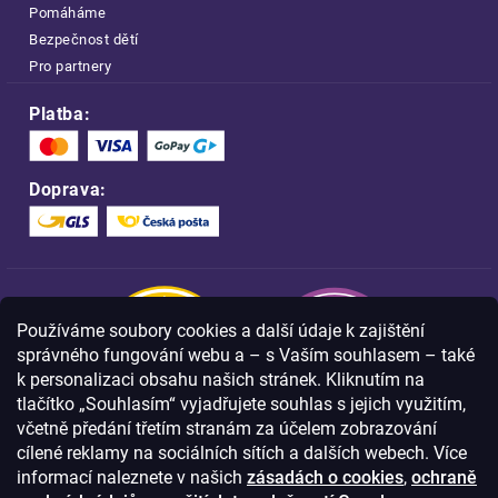
Pomáháme
Bezpečnost dětí
Pro partnery
Platba:
Doprava:
Používáme soubory cookies a další údaje k zajištění
správného fungování webu a – s Vaším souhlasem – také
k personalizaci obsahu našich stránek. Kliknutím na
tlačítko „Souhlasím“ vyjadřujete souhlas s jejich využitím,
včetně předání třetím stranám za účelem zobrazování
Nakupujte na FOA bezpečně a bez obav.
cílené reklamy na sociálních sítích a dalších webech. Více
Díky HTTPS protokolu jsou Vaše citlivá
data v naprostém bezpečí.
informací naleznete v našich
zásadách o cookies
,
ochraně