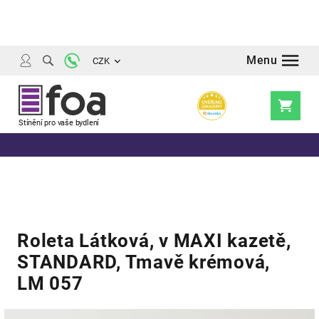
Přejít
na
obsah
CZK
Nákupní
košík
Roleta Látková, v MAXI kazetě,
STANDARD, Tmavě krémová,
LM 057