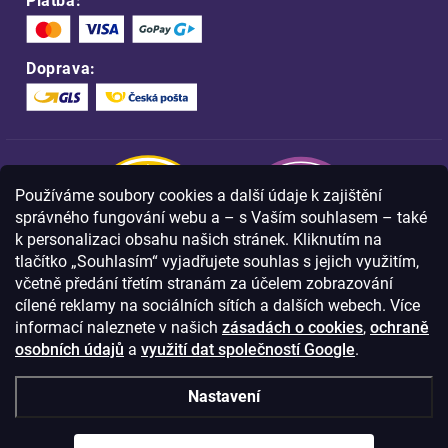
Platba:
Doprava:
Používáme soubory cookies a další údaje k zajištění
správného fungování webu a – s Vaším souhlasem – také
k personalizaci obsahu našich stránek. Kliknutím na
tlačítko „Souhlasím“ vyjadřujete souhlas s jejich využitím,
včetně předání třetím stranám za účelem zobrazování
Nakupujte na FOA bezpečně a bez obav.
cílené reklamy na sociálních sítích a dalších webech. Více
Díky HTTPS protokolu jsou Vaše citlivá
data v naprostém bezpečí.
informací naleznete v našich
zásadách o cookies
,
ochraně
osobních údajů
a
využití dat společností Google
.
© Copyright
2026
Westlogic s.r.o.,
Nastavení
Olomoucká 267/29, Opava, 746 01
IČO: 28637372