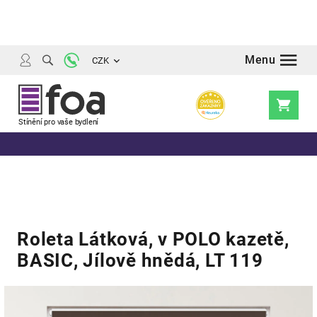
Přejít
na
obsah
CZK
Nákupní
košík
Roleta Látková, v POLO kazetě,
BASIC, Jílově hnědá, LT 119