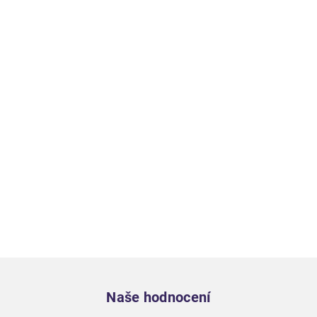
Zápatí
Naše hodnocení