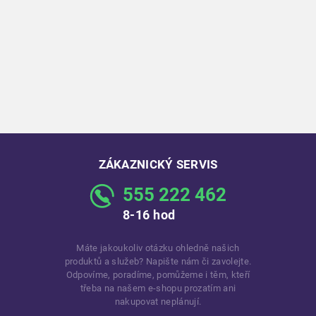
ZÁKAZNICKÝ SERVIS
555 222 462
8-16 hod
Máte jakoukoliv otázku ohledně našich
produktů a služeb? Napište nám či zavolejte.
Odpovíme, poradíme, pomůžeme i těm, kteří
třeba na našem e-shopu prozatím ani
nakupovat neplánují.