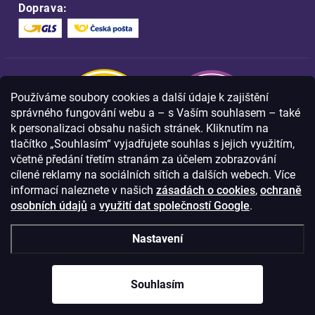
Doprava:
Používáme soubory cookies a další údaje k zajištění
správného fungování webu a – s Vaším souhlasem – také
k personalizaci obsahu našich stránek. Kliknutím na
tlačítko „Souhlasím“ vyjadřujete souhlas s jejich využitím,
včetně předání třetím stranám za účelem zobrazování
Nakupujte na FOA bezpečně a bez obav.
cílené reklamy na sociálních sítích a dalších webech. Více
Díky HTTPS protokolu jsou Vaše citlivá
data v naprostém bezpečí.
informací naleznete v našich
zásadách o cookies
,
ochraně
osobních údajů
a
využití dat společností Google
.
© Copyright
2026
Westlogic s.r.o.,
Nastavení
Olomoucká 267/29, Opava, 746 01
IČO: 28637372
Souhlasím