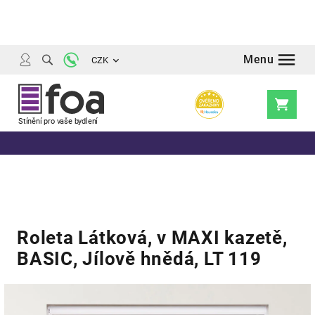
Přejít
na
obsah
CZK
Nákupní
košík
Roleta Látková, v MAXI kazetě,
BASIC, Jílově hnědá, LT 119