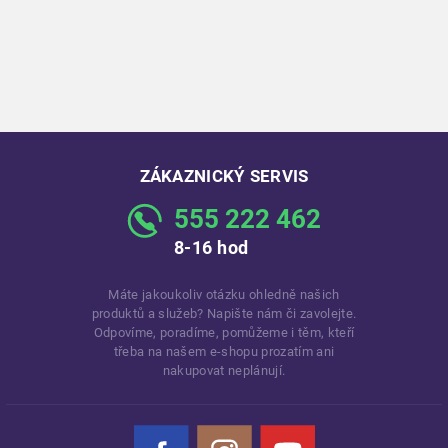
ZÁKAZNICKÝ SERVIS
555 222 462
8-16 hod
Máte jakoukoliv otázku ohledně našich
produktů a služeb? Napište nám či zavolejte.
Odpovíme, poradíme, pomůžeme i těm, kteří
třeba na našem e-shopu prozatím ani
nakupovat neplánují.