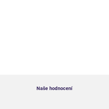
Zápatí
Naše hodnocení