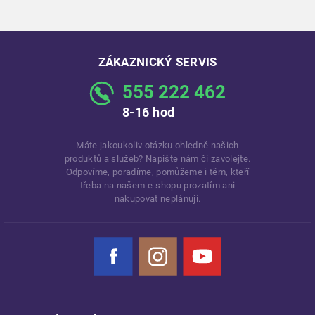
ZÁKAZNICKÝ SERVIS
555 222 462
8-16 hod
Máte jakoukoliv otázku ohledně našich
produktů a služeb? Napište nám či zavolejte.
Odpovíme, poradíme, pomůžeme i těm, kteří
třeba na našem e-shopu prozatím ani
nakupovat neplánují.
Facebook
Instagram
YouTube