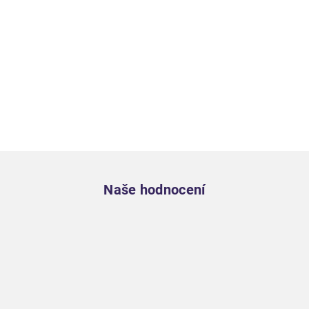
Zápatí
Naše hodnocení