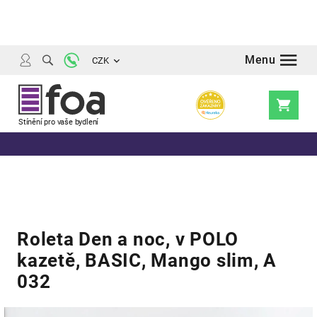
Přejít
na
obsah
CZK
Nákupní
košík
Roleta Den a noc, v POLO
kazetě, BASIC, Mango slim, A
032