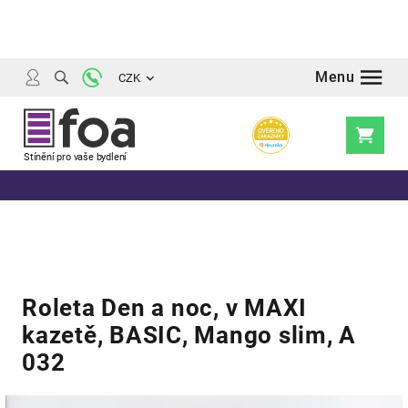
Přejít
na
obsah
CZK
Nákupní
košík
Roleta Den a noc, v MAXI
kazetě, BASIC, Mango slim, A
032