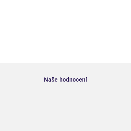
Zápatí
Naše hodnocení