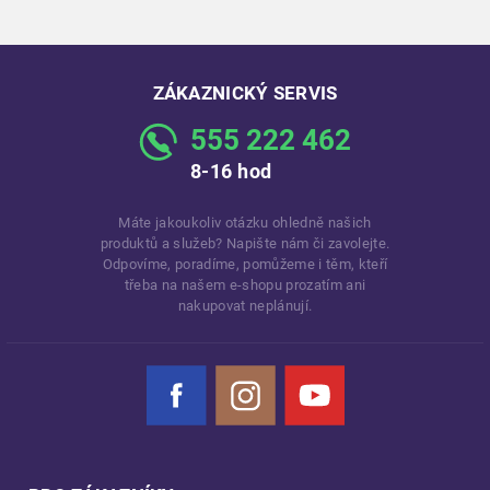
ZÁKAZNICKÝ SERVIS
555 222 462
8-16 hod
Máte jakoukoliv otázku ohledně našich
produktů a služeb? Napište nám či zavolejte.
Odpovíme, poradíme, pomůžeme i těm, kteří
třeba na našem e-shopu prozatím ani
nakupovat neplánují.
Facebook
Instagram
YouTube