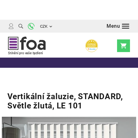
Přejít
na
obsah
CZK
Nákupní
košík
Vertikální žaluzie, STANDARD,
Světle žlutá, LE 101