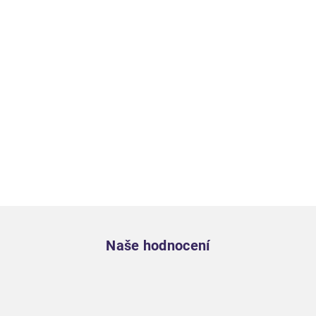
Zápatí
Naše hodnocení