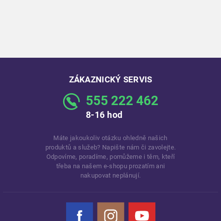
ZÁKAZNICKÝ SERVIS
555 222 462
8-16 hod
Máte jakoukoliv otázku ohledně našich
produktů a služeb? Napište nám či zavolejte.
Odpovíme, poradíme, pomůžeme i těm, kteří
třeba na našem e-shopu prozatím ani
nakupovat neplánují.
Facebook
Instagram
YouTube