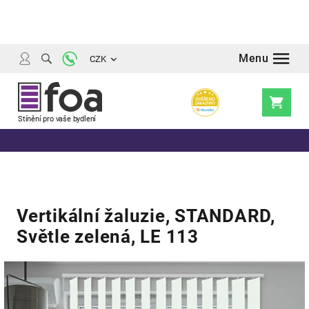
Přejít
na
obsah
CZK
Nákupní
košík
Vertikální žaluzie, STANDARD,
Světle zelená, LE 113