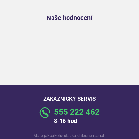
Zápatí
Naše hodnocení
ZÁKAZNICKÝ SERVIS
555 222 462
8-16 hod
Máte jakoukoliv otázku ohledně našich