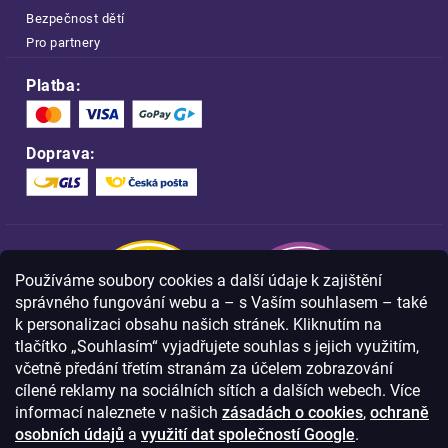
Bezpečnost dětí
Pro partnery
Platba:
Doprava:
Používáme soubory cookies a další údaje k zajištění
správného fungování webu a – s Vaším souhlasem – také
k personalizaci obsahu našich stránek. Kliknutím na
tlačítko „Souhlasím“ vyjadřujete souhlas s jejich využitím,
včetně předání třetím stranám za účelem zobrazování
Nakupujte na FOA bezpečně a bez obav.
cílené reklamy na sociálních sítích a dalších webech. Více
Díky HTTPS protokolu jsou Vaše citlivá
data v naprostém bezpečí.
informací naleznete v našich
zásadách o cookies
,
ochraně
osobních údajů
a
využití dat společností Google
.