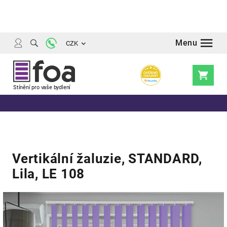
Přejít
na
obsah
CZK
Nákupní
košík
Vertikální žaluzie, STANDARD,
Lila, LE 108