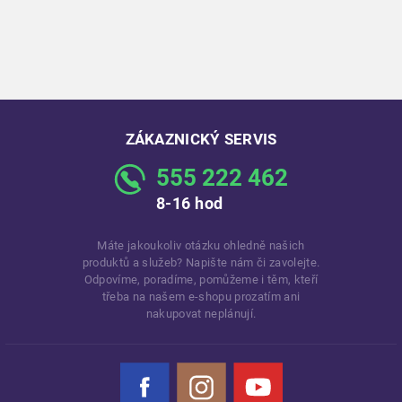
ZÁKAZNICKÝ SERVIS
555 222 462
8-16 hod
Máte jakoukoliv otázku ohledně našich
produktů a služeb? Napište nám či zavolejte.
Odpovíme, poradíme, pomůžeme i těm, kteří
třeba na našem e-shopu prozatím ani
nakupovat neplánují.
Facebook
Instagram
YouTube