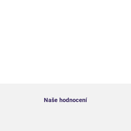
Zápatí
Naše hodnocení