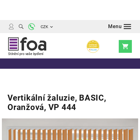
Přejít
na
obsah
CZK
Nákupní
košík
Vertikální žaluzie, BASIC,
Oranžová, VP 444