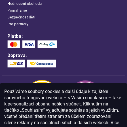
Hodnocení obchodu
Pomáháme
Bezpečnost dětí
Pro partnery
Platba:
Doprava:
Používáme soubory cookies a další údaje k zajištění
správného fungování webu a – s Vaším souhlasem – také
k personalizaci obsahu našich stránek. Kliknutím na
tlačítko „Souhlasím“ vyjadřujete souhlas s jejich využitím,
včetně předání třetím stranám za účelem zobrazování
Nakupujte na FOA bezpečně a bez obav.
cílené reklamy na sociálních sítích a dalších webech. Více
Díky HTTPS protokolu jsou Vaše citlivá