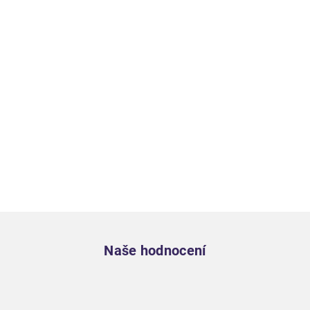
Zápatí
Naše hodnocení