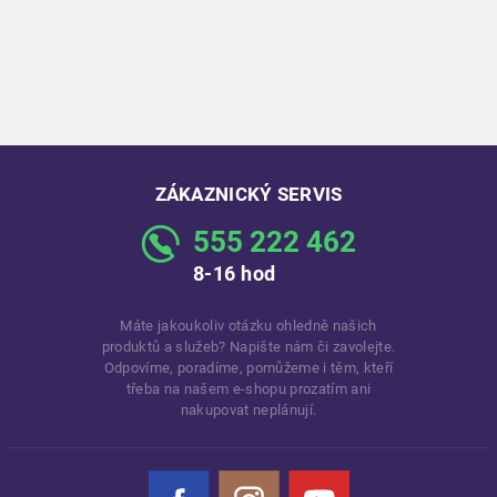
ZÁKAZNICKÝ SERVIS
555 222 462
8-16 hod
Máte jakoukoliv otázku ohledně našich
produktů a služeb? Napište nám či zavolejte.
Odpovíme, poradíme, pomůžeme i těm, kteří
třeba na našem e-shopu prozatím ani
nakupovat neplánují.