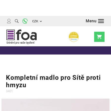
Přejít
na
obsah
CZK
Nákupní
košík
Kompletní madlo pro Sítě proti
hmyzu
3401