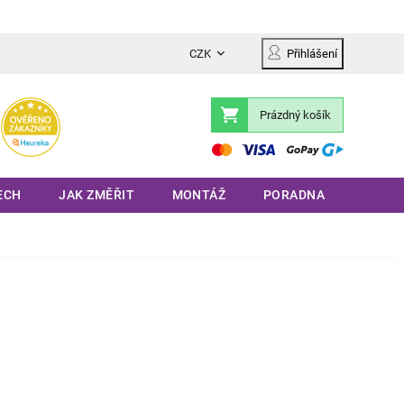
CZK
Přihlášení
Prázdný košík
Nákupní
košík
ECH
JAK ZMĚŘIT
MONTÁŽ
PORADNA