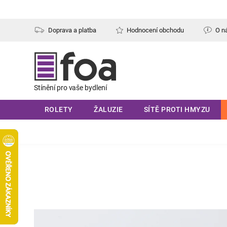
Přejít
na
obsah
Doprava a platba
Hodnocení obchodu
O n
ROLETY
ŽALUZIE
SÍTĚ PROTI HMYZU