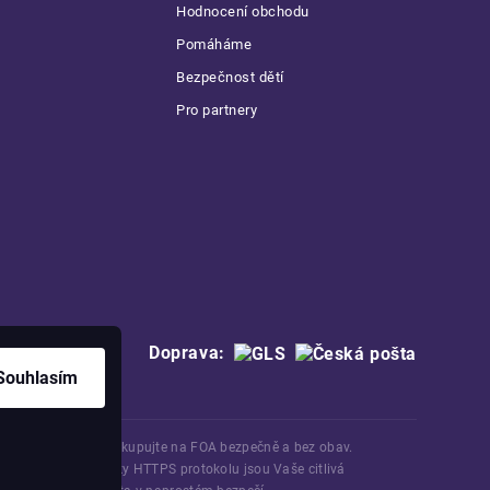
Hodnocení obchodu
Pomáháme
Bezpečnost dětí
Pro partnery
Doprava:
Souhlasím
Nakupujte na FOA bezpečně a bez obav.
Díky HTTPS protokolu jsou Vaše citlivá