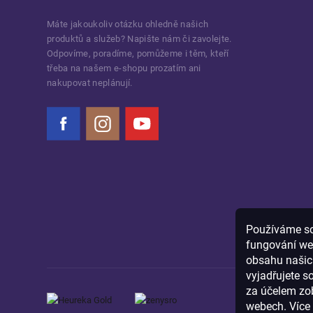
Máte jakoukoliv otázku ohledně našich
produktů a služeb? Napište nám či zavolejte.
Odpovíme, poradíme, pomůžeme i těm, kteří
třeba na našem e-shopu prozatím ani
nakupovat neplánují.
Facebook
Instagram
YouTube
Používáme sou
fungování we
obsahu našich
vyjadřujete s
za účelem zob
webech. Více 