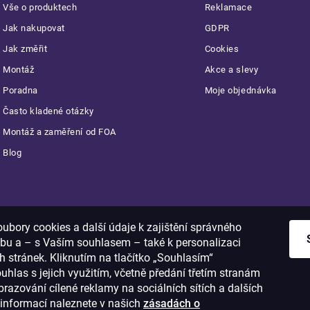
Vše o produktech
Reklamace
Jak nakupovat
GDPR
Jak změřit
Cookies
Montáž
Akce a slevy
Poradna
Moje objednávka
Často kladené otázky
Montáž a zaměření od FOA
Blog
Platba:
bory cookies a další údaje k zajištění správného
bu a – s Vaším souhlasem – také k personalizaci
 stránek. Kliknutím na tlačítko „Souhlasím“
ouhlas s jejich využitím, včetně předání třetím stranám
razování cílené reklamy na sociálních sítích a dalších
informací naleznete v našich
zásadách o