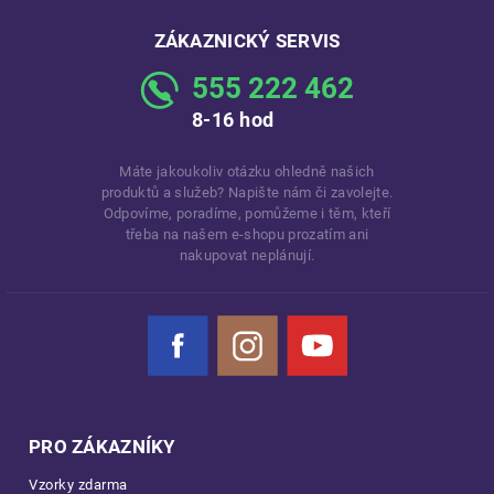
ZÁKAZNICKÝ SERVIS
555 222 462
8-16 hod
Máte jakoukoliv otázku ohledně našich
produktů a služeb? Napište nám či zavolejte.
Odpovíme, poradíme, pomůžeme i těm, kteří
třeba na našem e-shopu prozatím ani
nakupovat neplánují.
Facebook
Instagram
YouTube
PRO ZÁKAZNÍKY
Vzorky zdarma