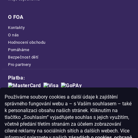
O FOA
Kontakty
O nás
Hodnocení obchodu
Pomáháme
Bezpečnost dětí
Pro partnery
Platba:
Doprava:
Používáme soubory cookies a další údaje k zajištění
správného fungování webu a – s Vaším souhlasem – také
k personalizaci obsahu našich stránek. Kliknutím na
tlačítko „Souhlasím“ vyjadřujete souhlas s jejich využitím,
včetně předání třetím stranám za účelem zobrazování
Nakupujte na FOA bezpečně a bez obav.
cílené reklamy na sociálních sítích a dalších webech. Více
Díky HTTPS protokolu jsou Vaše citlivá
informací naleznete v našich
zásadách o cookies
,
ochraně