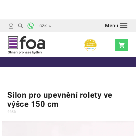
Přejít
na
obsah
CZK
Nákupní
košík
Silon pro upevnění rolety ve
výšce 150 cm
4686