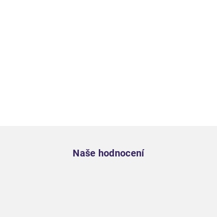
Zápatí
Naše hodnocení