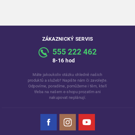
ZÁKAZNICKÝ SERVIS
555 222 462
8-16 hod
Máte jakoukoliv otázku ohledně našich
produktů a služeb? Napište nám či zavolejte.
Odpovíme, poradíme, pomůžeme i těm, kteří
třeba na našem e-shopu prozatím ani
nakupovat neplánují.
Facebook
Instagram
YouTube