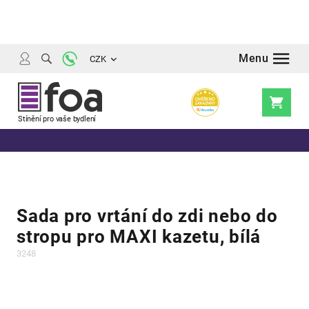
Přejít
na
obsah
CZK
Nákupní
košík
Sada pro vrtání do zdi nebo do
stropu pro MAXI kazetu, bílá
3248