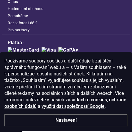
O nás
Hodnocení obchodu
Pomáháme
Bezpečnost dětí
Pro partnery
Platba:
Doprava:
Používáme soubory cookies a další údaje k zajištění
správného fungování webu a – s Vaším souhlasem – také
k personalizaci obsahu našich stránek. Kliknutím na
tlačítko „Souhlasím“ vyjadřujete souhlas s jejich využitím,
včetně předání třetím stranám za účelem zobrazování
Nakupujte na FOA bezpečně a bez obav.
cílené reklamy na sociálních sítích a dalších webech. Více
Díky HTTPS protokolu jsou Vaše citlivá
informací naleznete v našich
zásadách o cookies
,
ochraně
data v naprostém bezpečí.
osobních údajů
a
využití dat společností Google
.
© Copyright
2026
Westlogic s.r.o.,
Nastavení
Olomoucká 267/29, Opava, 746 01
IČO: 28637372