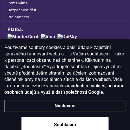
Pomáháme
Bezpečnost dětí
Pro partnery
Platba:
Doprava:
Používáme soubory cookies a další údaje k zajištění
správného fungování webu a – s Vaším souhlasem – také
k personalizaci obsahu našich stránek. Kliknutím na
tlačítko „Souhlasím“ vyjadřujete souhlas s jejich využitím,
včetně předání třetím stranám za účelem zobrazování
Nakupujte na FOA bezpečně a bez obav.
cílené reklamy na sociálních sítích a dalších webech. Více
Díky HTTPS protokolu jsou Vaše citlivá
informací naleznete v našich
zásadách o cookies
,
ochraně
data v naprostém bezpečí.
osobních údajů
a
využití dat společností Google
.
© Copyright
2026
Westlogic s.r.o.,
Nastavení
Olomoucká 267/29, Opava, 746 01
IČO: 28637372
Souhlasím