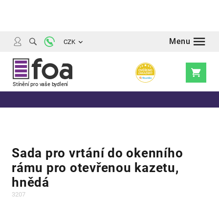
Přejít
na
obsah
CZK
Nákupní
košík
Sada pro vrtání do okenního
rámu pro otevřenou kazetu,
hnědá
3207