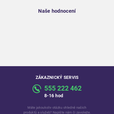
Naše hodnocení
ZÁKAZNICKÝ SERVIS
555 222 462
8-16 hod
Máte jakoukoliv otázku ohledně našich
produktů a služeb? Napište nám či zavolejte.