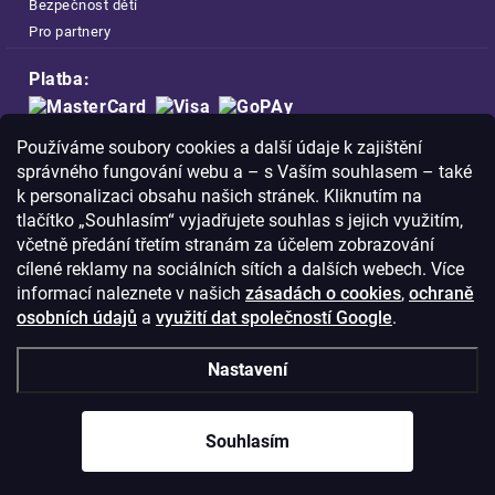
Bezpečnost dětí
Pro partnery
Platba:
Doprava:
Používáme soubory cookies a další údaje k zajištění
správného fungování webu a – s Vaším souhlasem – také
k personalizaci obsahu našich stránek. Kliknutím na
tlačítko „Souhlasím“ vyjadřujete souhlas s jejich využitím,
včetně předání třetím stranám za účelem zobrazování
Nakupujte na FOA bezpečně a bez obav.
cílené reklamy na sociálních sítích a dalších webech. Více
Díky HTTPS protokolu jsou Vaše citlivá
informací naleznete v našich
zásadách o cookies
,
ochraně
data v naprostém bezpečí.
osobních údajů
a
využití dat společností Google
.
© Copyright
2026
Westlogic s.r.o.,
Nastavení
Olomoucká 267/29, Opava, 746 01
IČO: 28637372
Souhlasím