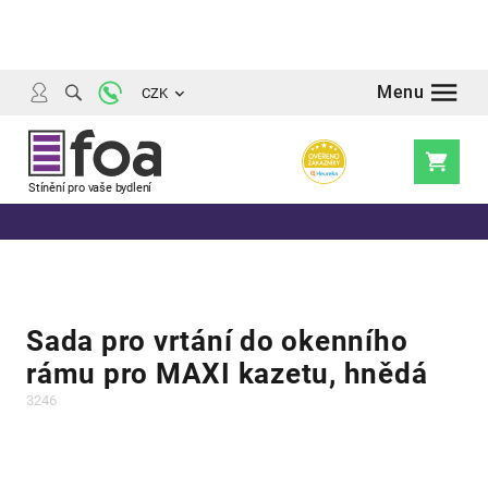
Přejít
na
obsah
CZK
Nákupní
košík
Sada pro vrtání do okenního
rámu pro MAXI kazetu, hnědá
3246