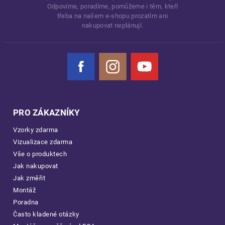
Odpovíme, poradíme, pomůžeme i těm, kteří
třeba na našem e-shopu prozatím ani
nakupovat neplánují.
Facebook
Instagram
YouTube
PRO ZÁKAZNÍKY
Vzorky zdarma
Vizualizace zdarma
Vše o produktech
Jak nakupovat
Jak změřit
Montáž
Poradna
Často kladené otázky