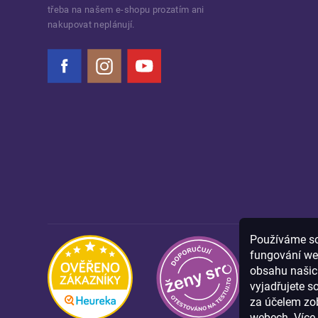
třeba na našem e-shopu prozatím ani
nakupovat neplánují.
Facebook
Instagram
YouTube
Používáme sou
fungování we
obsahu našich
vyjadřujete s
za účelem zob
webech. Více 