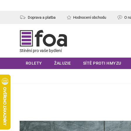
Přejít
na
obsah
Doprava a platba
Hodnocení obchodu
O n
ROLETY
ŽALUZIE
SÍTĚ PROTI HMYZU