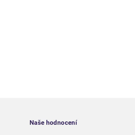
Zápatí
Naše hodnocení