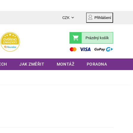
CZK
Přihlášení
Prázdný košík
Nákupní
košík
ECH
JAK ZMĚŘIT
MONTÁŽ
PORADNA