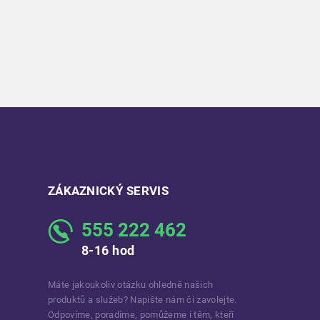
ZÁKAZNICKÝ SERVIS
555 222 462
8-16 hod
Máte jakoukoliv otázku ohledně našich
produktů a služeb? Napište nám či zavolejte.
Odpovíme, poradíme, pomůžeme i těm, kteří