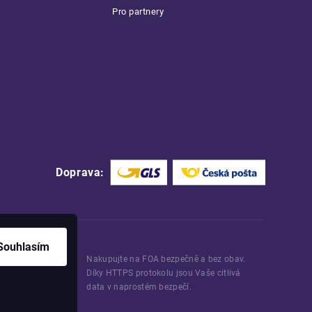
Pro partnery
Doprava:
Souhlasím
Nakupujte na FOA bezpečně a bez obav.
Díky HTTPS protokolu jsou Vaše citlivá
data v naprostém bezpečí.