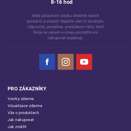
8-16 hod
Máte jakoukoliv otázku ohledně našich
produktů a služeb? Napište nám či zavolejte.
Odpovíme, poradíme, pomůžeme i těm, kteří
třeba na našem e-shopu prozatím ani
nakupovat neplánují.
Facebook
Instagram
YouTube
PRO ZÁKAZNÍKY
Vzorky zdarma
Vizualizace zdarma
Vše o produktech
Jak nakupovat
Jak změřit