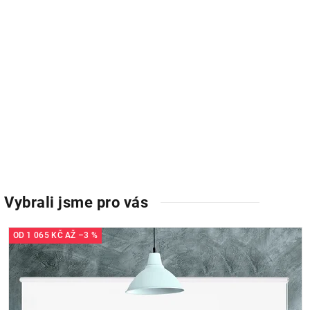
OD
1 065 KČ
AŽ
–3 %