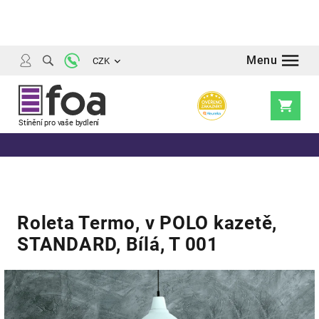
Přejít
na
obsah
CZK
Nákupní
košík
Roleta Termo, v POLO kazetě,
STANDARD, Bílá, T 001