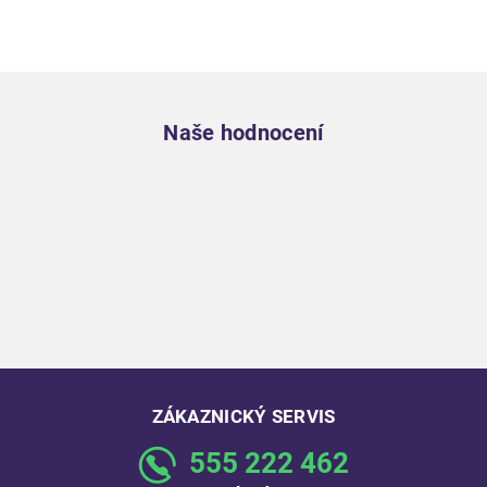
Zápatí
Naše hodnocení
ZÁKAZNICKÝ SERVIS
555 222 462