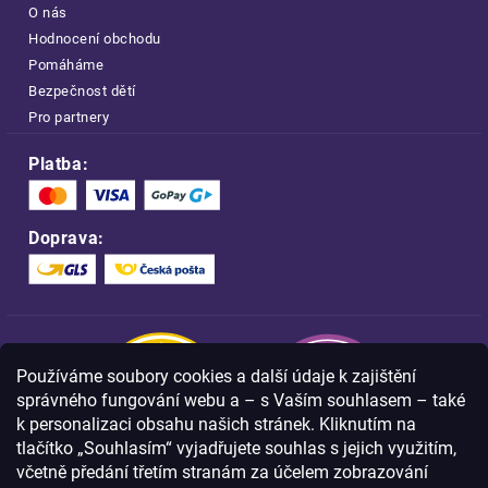
O nás
Hodnocení obchodu
Pomáháme
Bezpečnost dětí
Pro partnery
Platba:
Doprava:
Používáme soubory cookies a další údaje k zajištění
správného fungování webu a – s Vaším souhlasem – také
k personalizaci obsahu našich stránek. Kliknutím na
tlačítko „Souhlasím“ vyjadřujete souhlas s jejich využitím,
včetně předání třetím stranám za účelem zobrazování
Nakupujte na FOA bezpečně a bez obav.