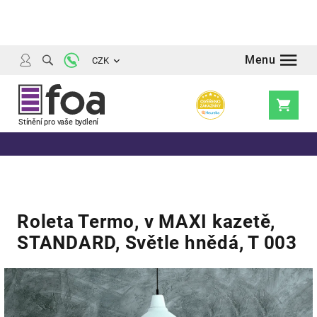
Přejít
na
obsah
CZK
Nákupní
košík
Roleta Termo, v MAXI kazetě,
STANDARD, Světle hnědá, T 003