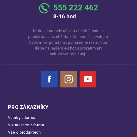
555 222 462
8-16 hod
Máte jakoukoliv otázku ohledně našich
produktů a služeb? Napište nám či zavolejte.
Odpovíme, poradíme, pomůžeme i těm, kteří
třeba na našem e-shopu prozatím ani
nakupovat neplánují.
Facebook
Instagram
YouTube
PRO ZÁKAZNÍKY
Vzorky zdarma
Vizualizace zdarma
Vše o produktech