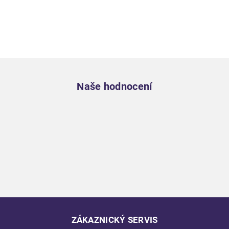
Zápatí
Naše hodnocení
ZÁKAZNICKÝ SERVIS