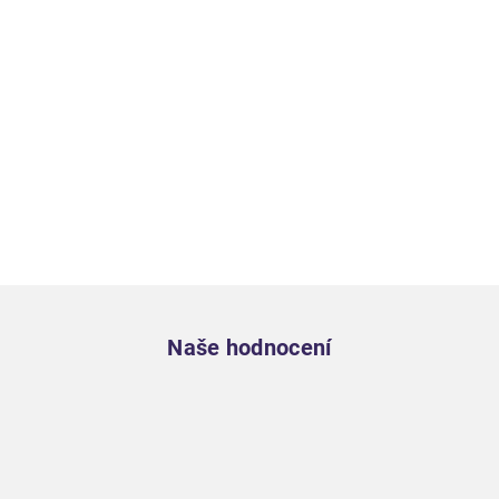
Zápatí
Naše hodnocení