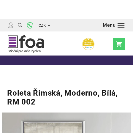
Přejít
na
obsah
CZK
Nákupní
košík
Roleta Římská, Moderno, Bílá,
RM 002