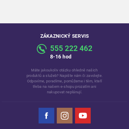
ZÁKAZNICKÝ SERVIS
555 222 462
8-16 hod
Máte jakoukoliv otázku ohledně našich
produktů a služeb? Napište nám či zavolejte.
Odpovíme, poradíme, pomůžeme i těm, kteří
třeba na našem e-shopu prozatím ani
nakupovat neplánují.
Facebook
Instagram
YouTube