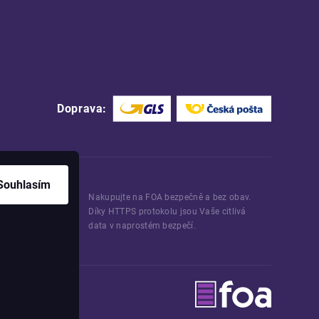
Doprava:
Souhlasím
Nakupujte na FOA bezpečně a bez obav.
Díky HTTPS protokolu jsou Vaše citlivá
data v naprostém bezpečí.