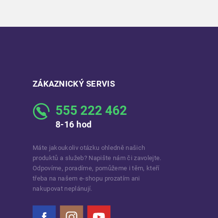
ZÁKAZNICKÝ SERVIS
555 222 462
8-16 hod
Máte jakoukoliv otázku ohledně našich
produktů a služeb? Napište nám či zavolejte.
Odpovíme, poradíme, pomůžeme i těm, kteří
třeba na našem e-shopu prozatím ani
nakupovat neplánují.
Facebook
Instagram
YouTube