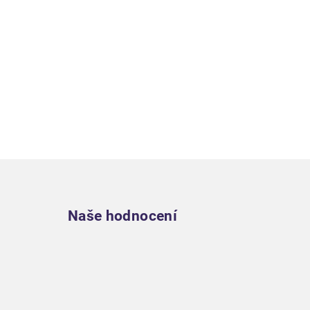
Zápatí
Naše hodnocení