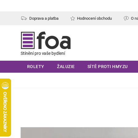
Přejít
na
obsah
Doprava a platba
Hodnocení obchodu
O n
ROLETY
ŽALUZIE
SÍTĚ PROTI HMYZU