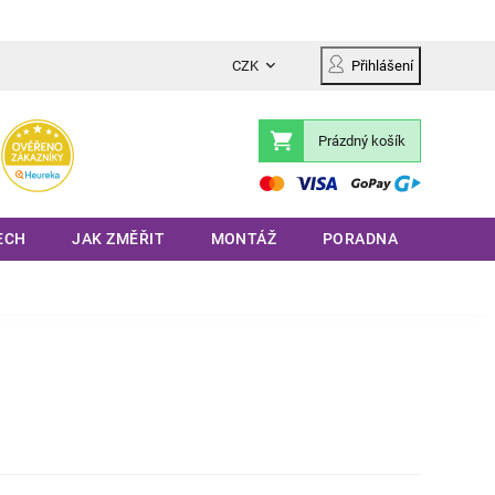
CZK
Přihlášení
Prázdný košík
Nákupní
košík
ECH
JAK ZMĚŘIT
MONTÁŽ
PORADNA