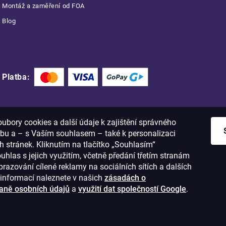
Montáž a zaměření od FOA
Blog
Platba:
bory cookies a další údaje k zajištění správného
bu a – s Vaším souhlasem – také k personalizaci
 stránek. Kliknutím na tlačítko „Souhlasím“
ouhlas s jejich využitím, včetně předání třetím stranám
razování cílené reklamy na sociálních sítích a dalších
informací naleznete v našich
zásadách o
aně osobních údajů
a
využití dat společností Google
.
1
IČO: 28637372