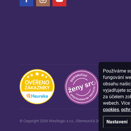
Používáme sou
fungování we
obsahu našich
vyjadřujete s
za účelem zob
webech. Více 
cookies
,
ochr
© Copyright
2026
Westlogic s.r.o.,
Olomoucká 267/29, Opava, 746 0
Nastavení