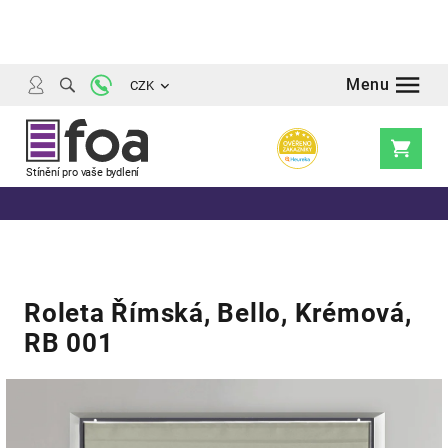
Přejít
na
obsah
CZK
Nákupní
košík
Roleta Římská, Bello, Krémová,
RB 001