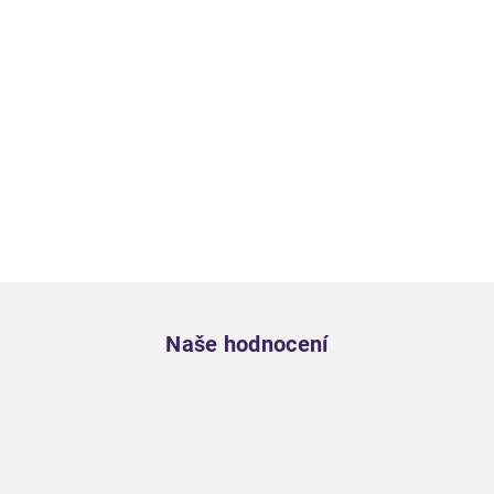
Zápatí
Naše hodnocení