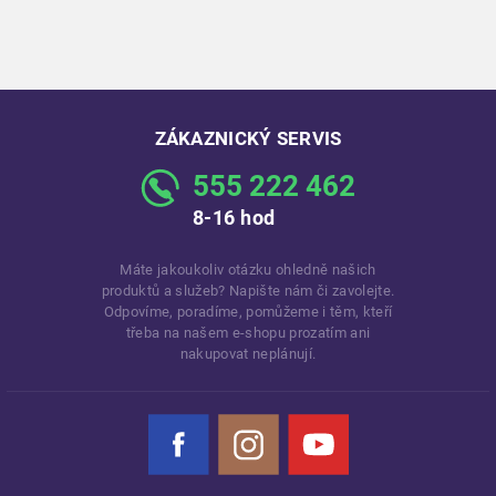
ZÁKAZNICKÝ SERVIS
555 222 462
8-16 hod
Máte jakoukoliv otázku ohledně našich
produktů a služeb? Napište nám či zavolejte.
Odpovíme, poradíme, pomůžeme i těm, kteří
třeba na našem e-shopu prozatím ani
nakupovat neplánují.
Facebook
Instagram
YouTube