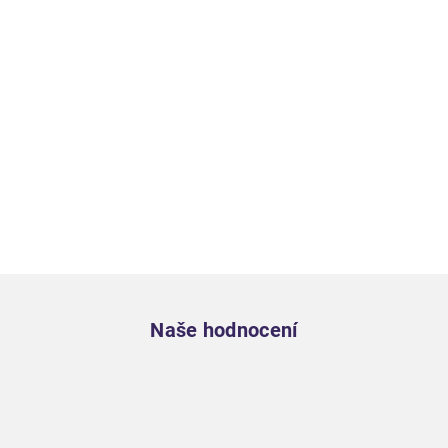
Zápatí
Naše hodnocení