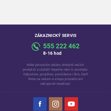
ZÁKAZNICKÝ SERVIS
555 222 462
8-16 hod
Máte jakoukoliv otázku ohledně našich
produktů a služeb? Napište nám či zavolejte.
Odpovíme, poradíme, pomůžeme i těm, kteří
třeba na našem e-shopu prozatím ani
nakupovat neplánují.
Facebook
Instagram
YouTube