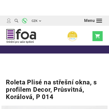
Přejít
na
obsah
CZK
Nákupní
košík
Roleta Plisé na střešní okna, s
profilem Decor, Průsvitná,
Korálová, P 014