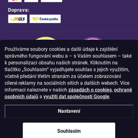
Doprava:
Používáme soubory cookies a další údaje k zajištění
správného fungování webu a – s Vaším souhlasem – také
k personalizaci obsahu našich stránek. Kliknutím na
tlačítko „Souhlasím“ vyjadřujete souhlas s jejich využitím,
včetně předání třetím stranám za účelem zobrazování
Nakupujte na FOA bezpečně a bez obav.
cílené reklamy na sociálních sítích a dalších webech. Více
Díky HTTPS protokolu jsou Vaše citlivá
data v naprostém bezpečí.
informací naleznete v našich
zásadách o cookies
,
ochraně
osobních údajů
a
využití dat společností Google
.
© Copyright
2026
Westlogic s.r.o.,
Nastavení
Olomoucká 267/29, Opava, 746 01
IČO: 28637372
Souhlasím