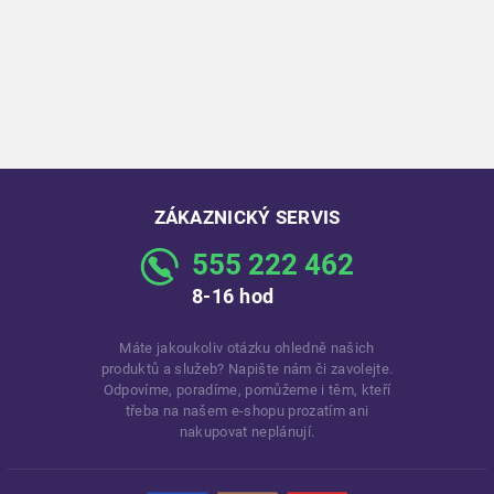
ZÁKAZNICKÝ SERVIS
555 222 462
8-16 hod
Máte jakoukoliv otázku ohledně našich
produktů a služeb? Napište nám či zavolejte.
Odpovíme, poradíme, pomůžeme i těm, kteří
třeba na našem e-shopu prozatím ani
nakupovat neplánují.