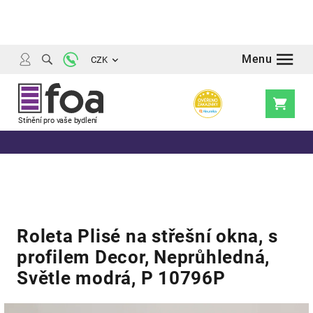
Přejít
na
obsah
CZK
Nákupní
košík
Roleta Plisé na střešní okna, s
profilem Decor, Neprůhledná,
Světle modrá, P 10796P