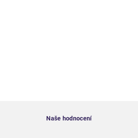
Zápatí
Naše hodnocení