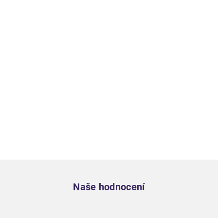
Zápatí
Naše hodnocení