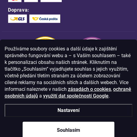
Doprava:
Používáme soubory cookies a další údaje k zajištění
správného fungování webu a – s Vaším souhlasem – také
k personalizaci obsahu našich stránek. Kliknutím na
tlačítko „Souhlasím“ vyjadřujete souhlas s jejich využitím,
včetně předání třetím stranám za účelem zobrazování
Nakupujte na FOA bezpečně a bez obav.
cílené reklamy na sociálních sítích a dalších webech. Více
Díky HTTPS protokolu jsou Vaše citlivá
data v naprostém bezpečí.
informací naleznete v našich
zásadách o cookies
,
ochraně
osobních údajů
a
využití dat společností Google
.
© Copyright
2026
Westlogic s.r.o.,
Nastavení
Olomoucká 267/29, Opava, 746 01
IČO: 28637372
Souhlasím