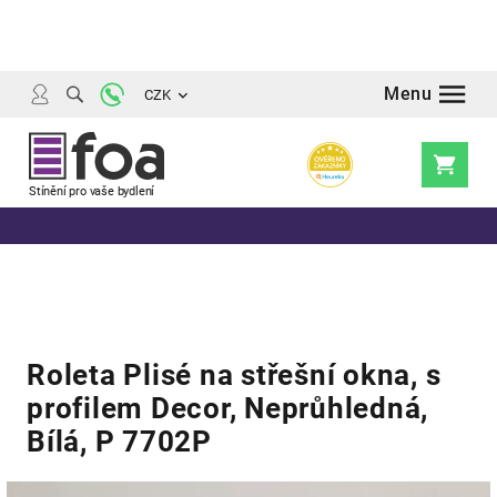
Přejít
na
obsah
CZK
Nákupní
košík
Roleta Plisé na střešní okna, s
profilem Decor, Neprůhledná,
Bílá, P 7702P