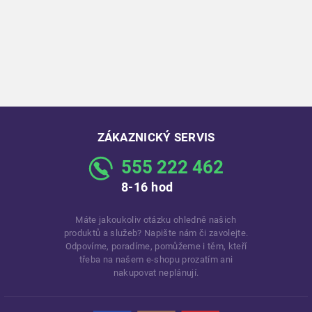
ZÁKAZNICKÝ SERVIS
555 222 462
8-16 hod
Máte jakoukoliv otázku ohledně našich
produktů a služeb? Napište nám či zavolejte.
Odpovíme, poradíme, pomůžeme i těm, kteří
třeba na našem e-shopu prozatím ani
nakupovat neplánují.