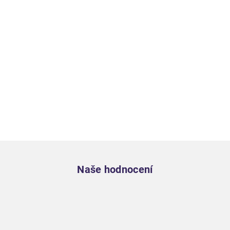
Zápatí
Naše hodnocení