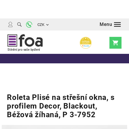
Přejít
na
obsah
CZK
Nákupní
košík
Roleta Plisé na střešní okna, s
profilem Decor, Blackout,
Béžová žíhaná, P 3-7952