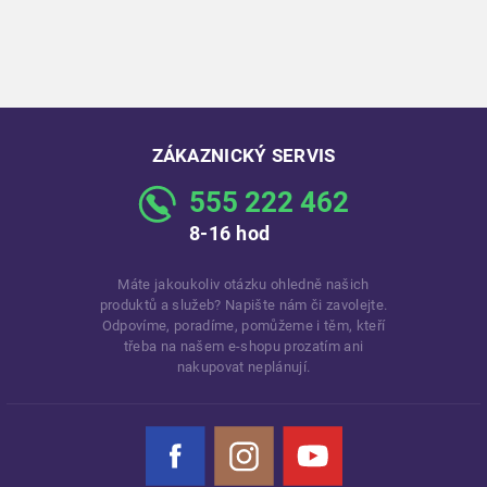
ZÁKAZNICKÝ SERVIS
555 222 462
8-16 hod
Máte jakoukoliv otázku ohledně našich
produktů a služeb? Napište nám či zavolejte.
Odpovíme, poradíme, pomůžeme i těm, kteří
třeba na našem e-shopu prozatím ani
nakupovat neplánují.
Facebook
Instagram
YouTube