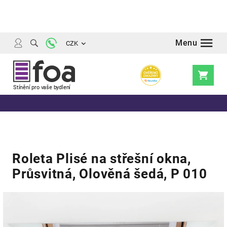
Přejít
na
obsah
CZK
Nákupní
košík
Roleta Plisé na střešní okna,
Průsvitná, Olověná šedá, P 010