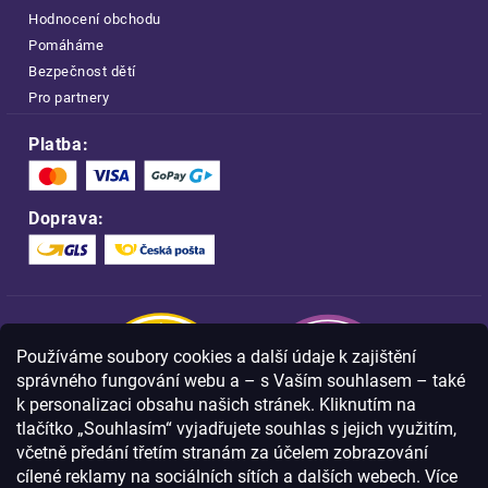
Hodnocení obchodu
Pomáháme
Bezpečnost dětí
Pro partnery
Platba:
Doprava:
Používáme soubory cookies a další údaje k zajištění
správného fungování webu a – s Vaším souhlasem – také
k personalizaci obsahu našich stránek. Kliknutím na
tlačítko „Souhlasím“ vyjadřujete souhlas s jejich využitím,
včetně předání třetím stranám za účelem zobrazování
Nakupujte na FOA bezpečně a bez obav.
cílené reklamy na sociálních sítích a dalších webech. Více
Díky HTTPS protokolu jsou Vaše citlivá