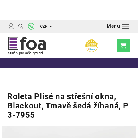
Přejít
na
obsah
CZK
Nákupní
košík
Roleta Plisé na střešní okna,
Blackout, Tmavě šedá žíhaná, P
3-7955