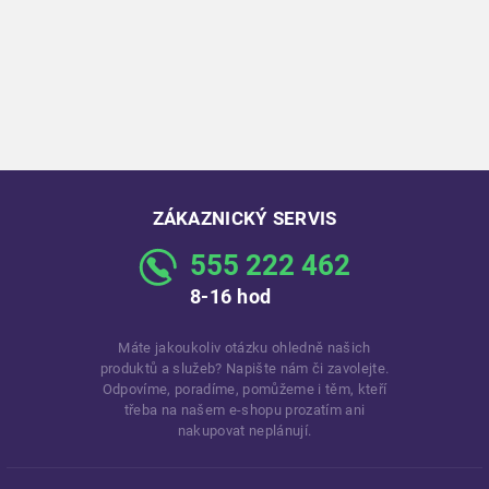
ZÁKAZNICKÝ SERVIS
555 222 462
8-16 hod
Máte jakoukoliv otázku ohledně našich
produktů a služeb? Napište nám či zavolejte.
Odpovíme, poradíme, pomůžeme i těm, kteří
třeba na našem e-shopu prozatím ani
nakupovat neplánují.