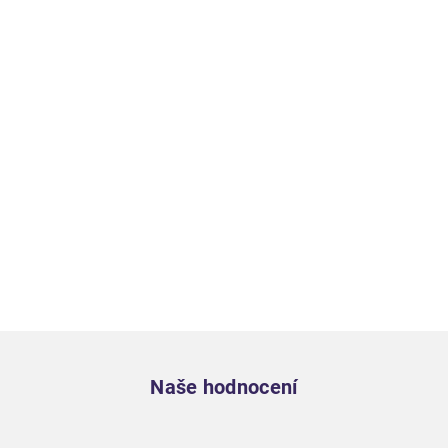
Zápatí
Naše hodnocení