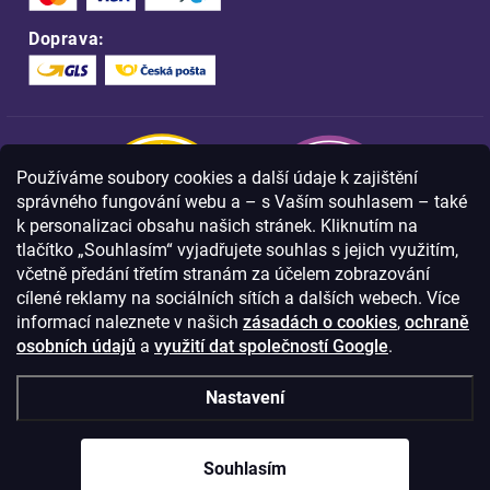
Doprava:
Používáme soubory cookies a další údaje k zajištění
správného fungování webu a – s Vaším souhlasem – také
k personalizaci obsahu našich stránek. Kliknutím na
tlačítko „Souhlasím“ vyjadřujete souhlas s jejich využitím,
včetně předání třetím stranám za účelem zobrazování
Nakupujte na FOA bezpečně a bez obav.
cílené reklamy na sociálních sítích a dalších webech. Více
Díky HTTPS protokolu jsou Vaše citlivá
data v naprostém bezpečí.
informací naleznete v našich
zásadách o cookies
,
ochraně
osobních údajů
a
využití dat společností Google
.
© Copyright
2026
Westlogic s.r.o.,
Nastavení
Olomoucká 267/29, Opava, 746 01
IČO: 28637372
Souhlasím