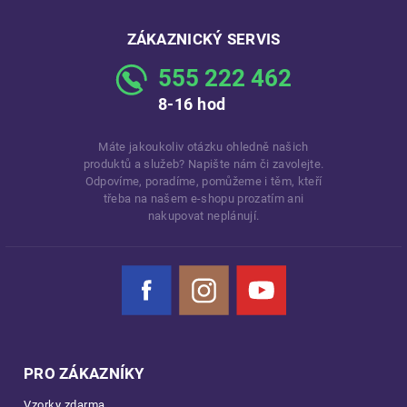
ZÁKAZNICKÝ SERVIS
555 222 462
8-16 hod
Máte jakoukoliv otázku ohledně našich
produktů a služeb? Napište nám či zavolejte.
Odpovíme, poradíme, pomůžeme i těm, kteří
třeba na našem e-shopu prozatím ani
nakupovat neplánují.
Facebook
Instagram
YouTube
PRO ZÁKAZNÍKY
Vzorky zdarma