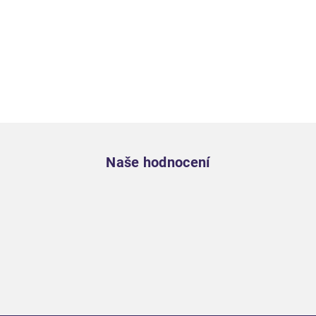
Zápatí
Naše hodnocení