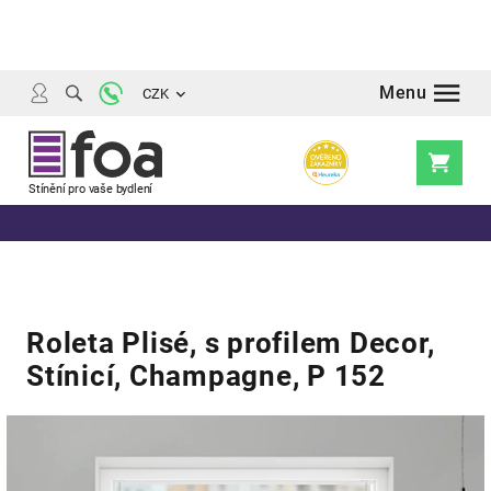
Přejít
na
obsah
CZK
Nákupní
košík
Roleta Plisé, s profilem Decor,
Stínicí, Champagne, P 152