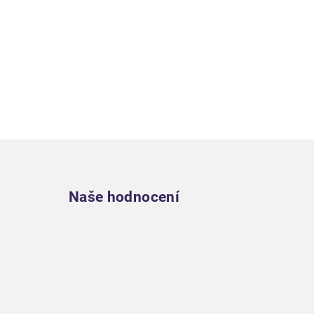
Zápatí
Naše hodnocení