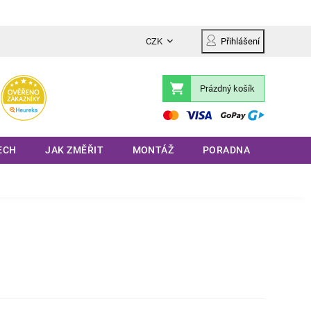
CZK
Přihlášení
Prázdný košík
Nákupní
košík
ECH
JAK ZMĚŘIT
MONTÁŽ
PORADNA