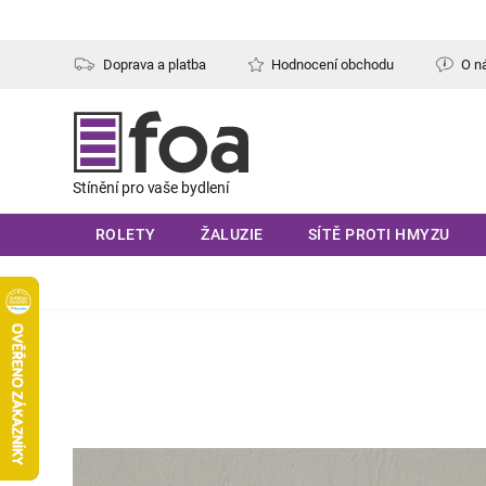
Přejít
na
obsah
Doprava a platba
Hodnocení obchodu
O n
ROLETY
ŽALUZIE
SÍTĚ PROTI HMYZU