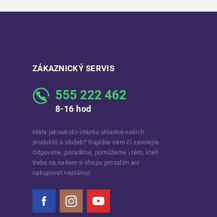
ZÁKAZNICKÝ SERVIS
555 222 462
8-16 hod
Máte jakoukoliv otázku ohledně našich
produktů a služeb? Napište nám či zavolejte.
Odpovíme, poradíme, pomůžeme i těm, kteří
třeba na našem e-shopu prozatím ani
nakupovat neplánují.
Facebook
Instagram
YouTube