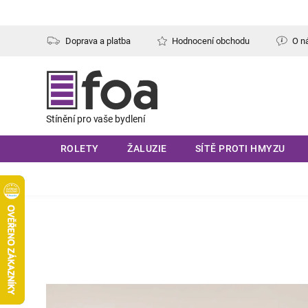
Přejít
na
obsah
Doprava a platba
Hodnocení obchodu
O n
ROLETY
ŽALUZIE
SÍTĚ PROTI HMYZU