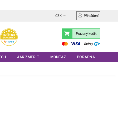
CZK
Přihlášení
Prázdný košík
Nákupní
košík
ECH
JAK ZMĚŘIT
MONTÁŽ
PORADNA