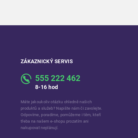
ZÁKAZNICKÝ SERVIS
555 222 462
8-16 hod
Máte jakoukoliv otázku ohledně našich
produktů a služeb? Napište nám či zavolejte.
Odpovíme, poradíme, pomůžeme i těm, kteří
třeba na našem e-shopu prozatím ani
nakupovat neplánují.