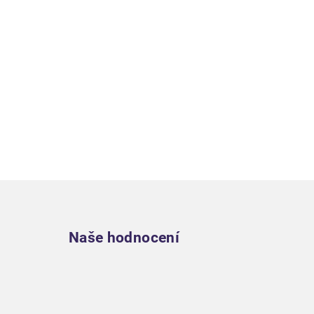
Zápatí
Naše hodnocení