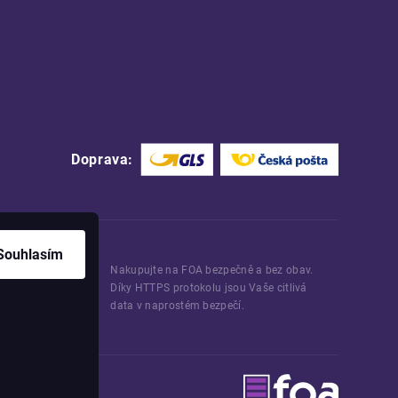
Doprava:
Souhlasím
Nakupujte na FOA bezpečně a bez obav.
Díky HTTPS protokolu jsou Vaše citlivá
data v naprostém bezpečí.