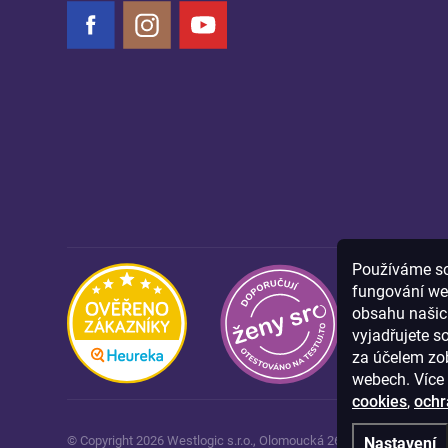
Facebook
Instagram
YouTube
Používáme sou
fungování we
obsahu našich
vyjadřujete s
za účelem zob
webech. Více 
cookies
,
ochr
© Copyright
2026
Westlogic s.r.o.,
Olomoucká 267/29, Opava, 746 0
Nastavení