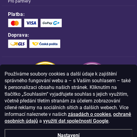
Pro partnery
Platba:
Doprava:
Používáme soubory cookies a další údaje k zajištění
správného fungování webu a – s Vaším souhlasem – také
k personalizaci obsahu našich stránek. Kliknutím na
tlačítko „Souhlasím“ vyjadřujete souhlas s jejich využitím,
včetně předání třetím stranám za účelem zobrazování
Nakupujte na FOA bezpečně a bez obav.
cílené reklamy na sociálních sítích a dalších webech. Více
Díky HTTPS protokolu jsou Vaše citlivá
data v naprostém bezpečí.
informací naleznete v našich
zásadách o cookies
,
ochraně
osobních údajů
a
využití dat společností Google
.
© Copyright
2026
Westlogic s.r.o.,
Nastavení
Olomoucká 267/29, Opava, 746 01