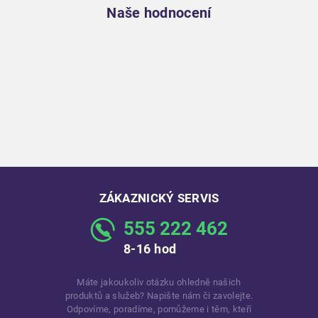
Naše hodnocení
ZÁKAZNICKÝ SERVIS
555 222 462
8-16 hod
Máte jakoukoliv otázku ohledně našich
produktů a služeb? Napište nám či zavolejte.
Odpovíme, poradíme, pomůžeme i těm, kteří