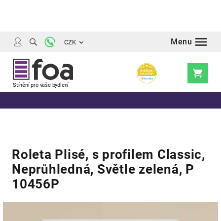
Přejít
na
obsah
CZK
Nákupní
košík
Roleta Plisé, s profilem Classic,
Neprůhledná, Světle zelená, P
10456P