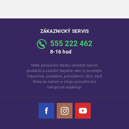
ZÁKAZNICKÝ SERVIS
555 222 462
8-16 hod
Máte jakoukoliv otázku ohledně našich
produktů a služeb? Napište nám či zavolejte.
Odpovíme, poradíme, pomůžeme i těm, kteří
třeba na našem e-shopu prozatím ani
nakupovat neplánují.
Facebook
Instagram
YouTube