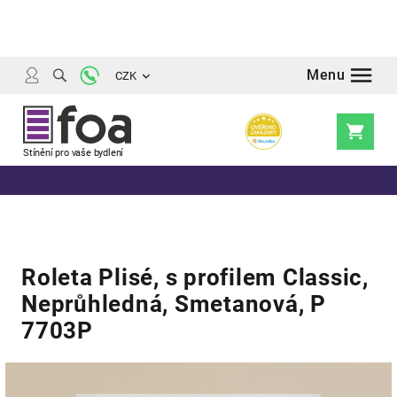
Přejít
na
obsah
CZK
Nákupní
košík
Roleta Plisé, s profilem Classic,
Neprůhledná, Smetanová, P
7703P