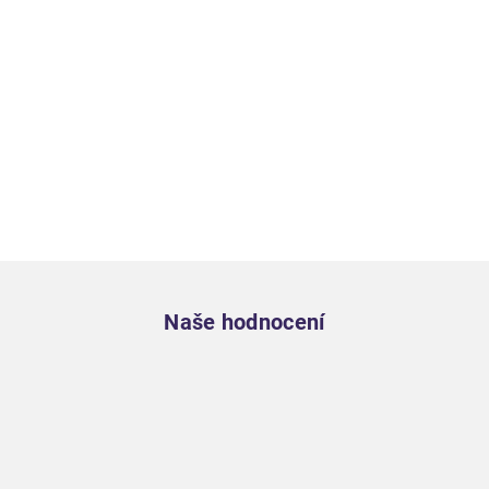
Zápatí
Naše hodnocení