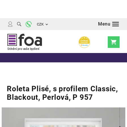
Přejít
na
obsah
CZK
Nákupní
košík
Roleta Plisé, s profilem Classic,
Blackout, Perlová, P 957