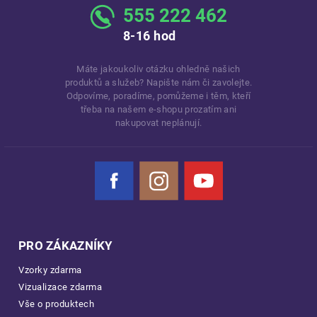
555 222 462
8-16 hod
Máte jakoukoliv otázku ohledně našich
produktů a služeb? Napište nám či zavolejte.
Odpovíme, poradíme, pomůžeme i těm, kteří
třeba na našem e-shopu prozatím ani
nakupovat neplánují.
Facebook
Instagram
YouTube
PRO ZÁKAZNÍKY
Vzorky zdarma
Vizualizace zdarma
Vše o produktech