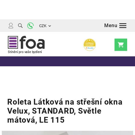
Přejít
na
obsah
CZK
Nákupní
košík
Roleta Látková na střešní okna
Velux, STANDARD, Světle
mátová, LE 115