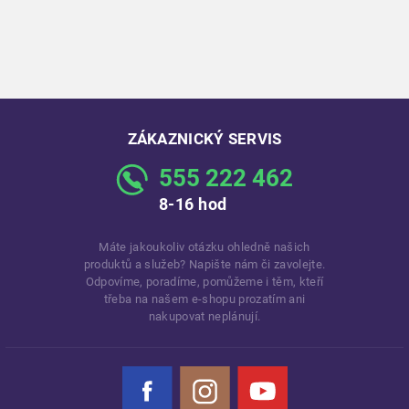
ZÁKAZNICKÝ SERVIS
555 222 462
8-16 hod
Máte jakoukoliv otázku ohledně našich
produktů a služeb? Napište nám či zavolejte.
Odpovíme, poradíme, pomůžeme i těm, kteří
třeba na našem e-shopu prozatím ani
nakupovat neplánují.
Facebook
Instagram
YouTube