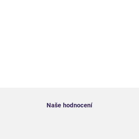
Zápatí
Naše hodnocení