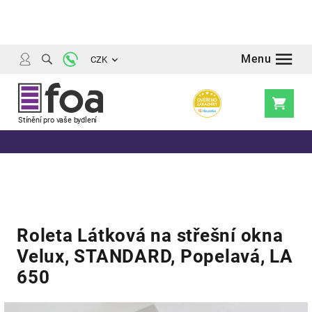
Přejít
na
obsah
CZK
Nákupní
košík
Roleta Látková na střešní okna
Velux, STANDARD, Popelavá, LA
650