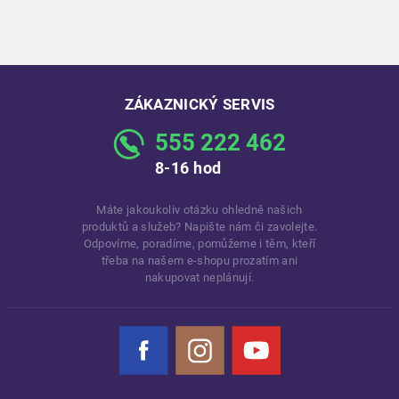
ZÁKAZNICKÝ SERVIS
555 222 462
8-16 hod
Máte jakoukoliv otázku ohledně našich
produktů a služeb? Napište nám či zavolejte.
Odpovíme, poradíme, pomůžeme i těm, kteří
třeba na našem e-shopu prozatím ani
nakupovat neplánují.
Facebook
Instagram
YouTube