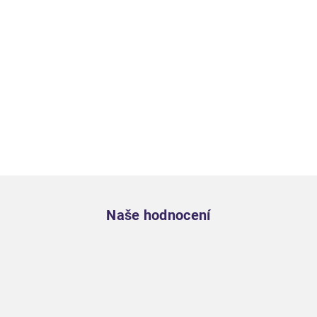
Zápatí
Naše hodnocení