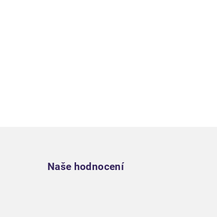
Zápatí
Naše hodnocení