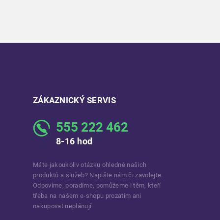
ZÁKAZNICKÝ SERVIS
555 222 462
8-16 hod
Máte jakoukoliv otázku ohledně našich
produktů a služeb? Napište nám či zavolejte.
Odpovíme, poradíme, pomůžeme i těm, kteří
třeba na našem e-shopu prozatím ani
nakupovat neplánují.