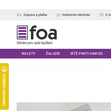
Přejít
na
obsah
Doprava a platba
Hodnocení obchodu
O n
ROLETY
ŽALUZIE
SÍTĚ PROTI HMYZU