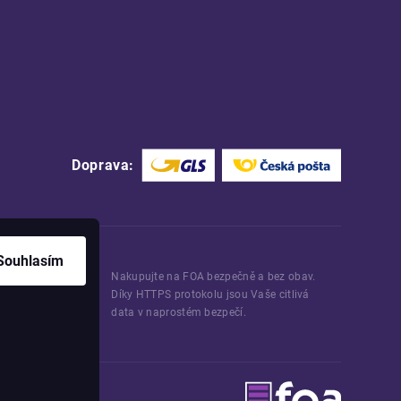
Doprava:
Souhlasím
Nakupujte na FOA bezpečně a bez obav.
Díky HTTPS protokolu jsou Vaše citlivá
data v naprostém bezpečí.