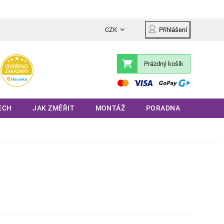
CZK
Přihlášení
Prázdný košík
Nákupní
košík
ECH
JAK ZMĚŘIT
MONTÁŽ
PORADNA