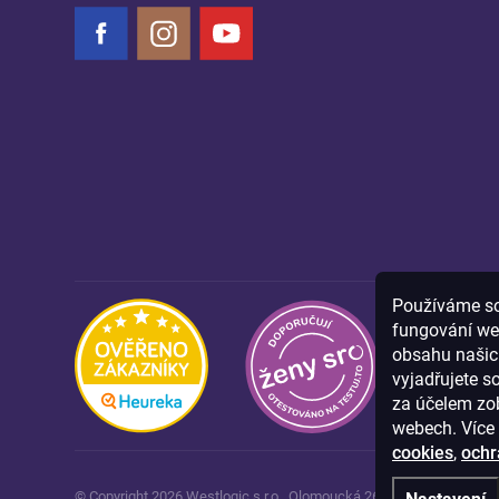
Facebook
Instagram
YouTube
Používáme sou
fungování we
obsahu našich
vyjadřujete s
za účelem zob
webech. Více 
cookies
,
ochr
© Copyright
2026
Westlogic s.r.o.,
Olomoucká 267/29, Opava, 746 0