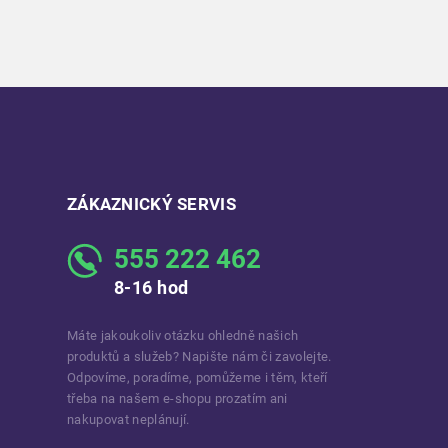
ZÁKAZNICKÝ SERVIS
555 222 462
8-16 hod
Máte jakoukoliv otázku ohledně našich
produktů a služeb? Napište nám či zavolejte.
Odpovíme, poradíme, pomůžeme i těm, kteří
třeba na našem e-shopu prozatím ani
nakupovat neplánují.