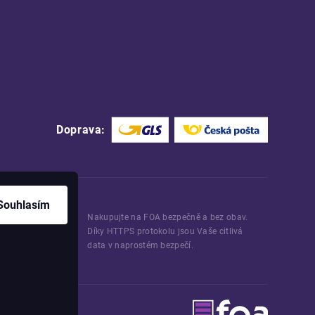
Doprava:
Souhlasím
Nakupujte na FOA bezpečně a bez obav.
Díky HTTPS protokolu jsou Vaše citlivá
data v naprostém bezpečí.