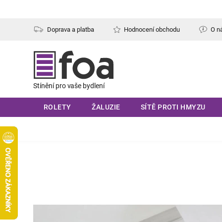
Přejít
na
obsah
Doprava a platba
Hodnocení obchodu
O n
ROLETY
ŽALUZIE
SÍTĚ PROTI HMYZU