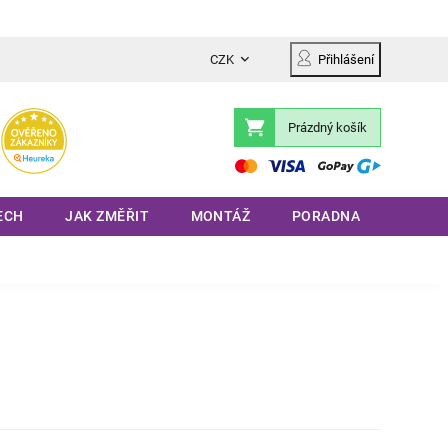
CZK
Přihlášení
Prázdný košík
Nákupní
košík
ECH
JAK ZMĚŘIT
MONTÁŽ
PORADNA