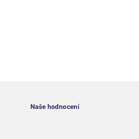
Zápatí
Naše hodnocení