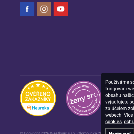
Facebook
Instagram
YouTube
Používáme sou
fungování we
obsahu našich
vyjadřujete s
za účelem zob
webech. Více 
cookies
,
ochr
© Copyright
2026
Westlogic s.r.o.,
Olomoucká 267/29, Opava, 746 0