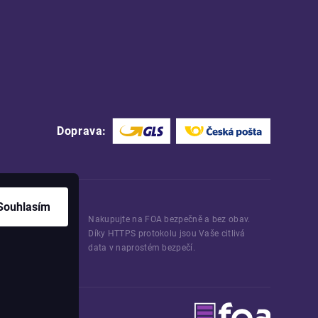
Doprava:
Souhlasím
Nakupujte na FOA bezpečně a bez obav.
Díky HTTPS protokolu jsou Vaše citlivá
data v naprostém bezpečí.