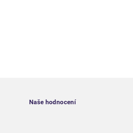
Zápatí
Naše hodnocení