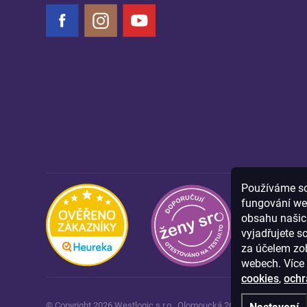
Facebook
Instagram
YouTube
Používáme sou
fungování we
obsahu našich
vyjadřujete s
za účelem zob
webech. Více 
cookies
,
ochr
© Copyright
2026
Westlogic s.r.o.,
Olomoucká 267/29, Opava, 746 0