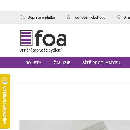
Přejít
na
obsah
Doprava a platba
Hodnocení obchodu
O n
ROLETY
ŽALUZIE
SÍTĚ PROTI HMYZU