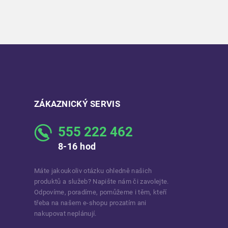
ZÁKAZNICKÝ SERVIS
555 222 462
8-16 hod
Máte jakoukoliv otázku ohledně našich
produktů a služeb? Napište nám či zavolejte.
Odpovíme, poradíme, pomůžeme i těm, kteří
třeba na našem e-shopu prozatím ani
nakupovat neplánují.