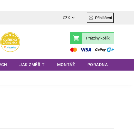
CZK
Přihlášení
Prázdný košík
Nákupní
košík
ECH
JAK ZMĚŘIT
MONTÁŽ
PORADNA