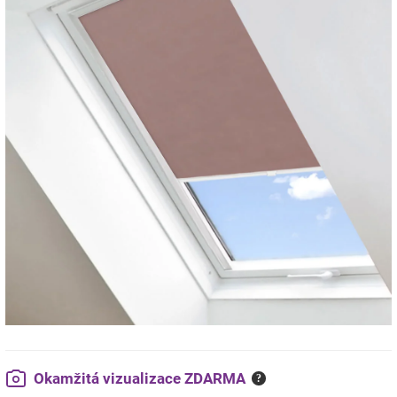
Okamžitá vizualizace ZDARMA
?