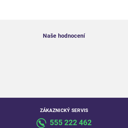
Zápatí
Naše hodnocení
ZÁKAZNICKÝ SERVIS
555 222 462