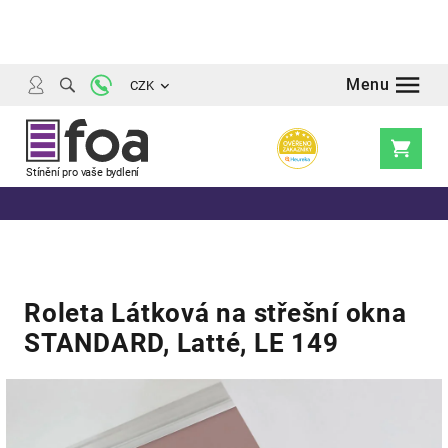
Přejít
na
obsah
CZK
Nákupní
košík
Roleta Látková na střešní okna
STANDARD, Latté, LE 149