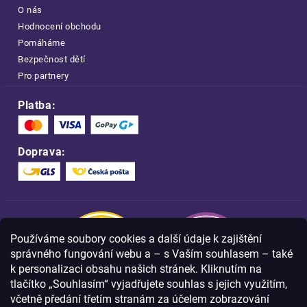
O nás
Hodnocení obchodu
Pomáháme
Bezpečnost dětí
Pro partnery
Platba:
Doprava:
Používáme soubory cookies a další údaje k zajištění
správného fungování webu a – s Vaším souhlasem – také
k personalizaci obsahu našich stránek. Kliknutím na
tlačítko „Souhlasím“ vyjadřujete souhlas s jejich využitím,
včetně předání třetím stranám za účelem zobrazování
Nakupujte na FOA bezpečně a bez obav.