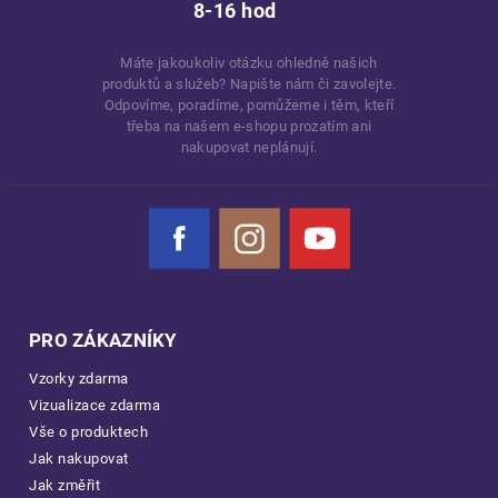
8-16 hod
Máte jakoukoliv otázku ohledně našich
produktů a služeb? Napište nám či zavolejte.
Odpovíme, poradíme, pomůžeme i těm, kteří
třeba na našem e-shopu prozatím ani
nakupovat neplánují.
Facebook
Instagram
YouTube
PRO ZÁKAZNÍKY
Vzorky zdarma
Vizualizace zdarma
Vše o produktech
Jak nakupovat
Jak změřit