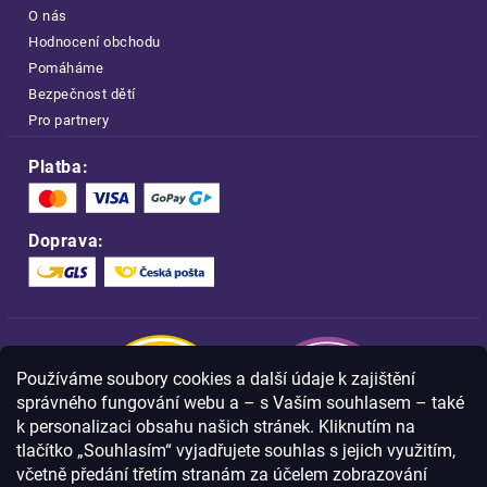
O nás
Hodnocení obchodu
Pomáháme
Bezpečnost dětí
Pro partnery
Platba:
Doprava:
Používáme soubory cookies a další údaje k zajištění
správného fungování webu a – s Vaším souhlasem – také
k personalizaci obsahu našich stránek. Kliknutím na
tlačítko „Souhlasím“ vyjadřujete souhlas s jejich využitím,
včetně předání třetím stranám za účelem zobrazování
Nakupujte na FOA bezpečně a bez obav.