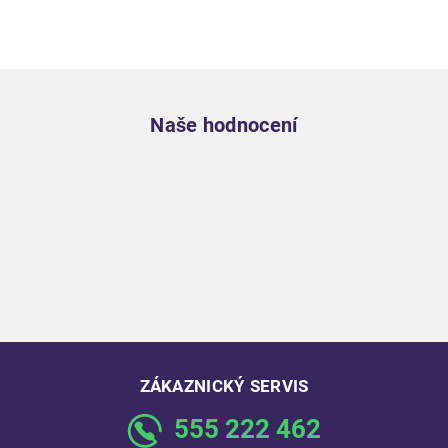
Zápatí
Naše hodnocení
ZÁKAZNICKÝ SERVIS
555 222 462