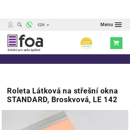
Přejít
na
obsah
CZK
Nákupní
košík
Roleta Látková na střešní okna
STANDARD, Broskvová, LE 142