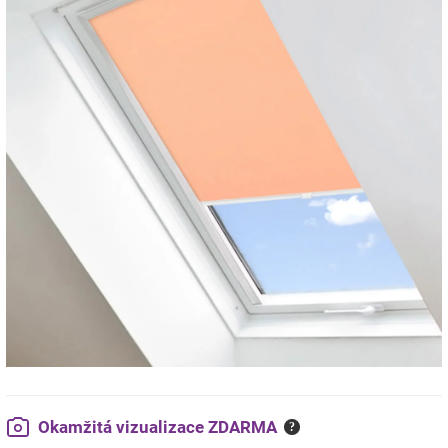
Okamžitá vizualizace ZDARMA
?