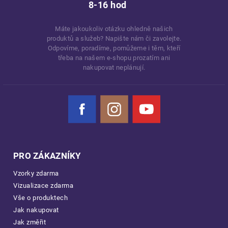
8-16 hod
Máte jakoukoliv otázku ohledně našich
produktů a služeb? Napište nám či zavolejte.
Odpovíme, poradíme, pomůžeme i těm, kteří
třeba na našem e-shopu prozatím ani
nakupovat neplánují.
Facebook
Instagram
YouTube
PRO ZÁKAZNÍKY
Vzorky zdarma
Vizualizace zdarma
Vše o produktech
Jak nakupovat
Jak změřit