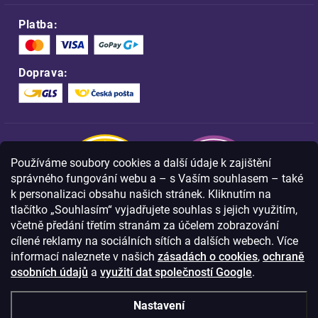
Platba:
Doprava:
Používáme soubory cookies a další údaje k zajištění
správného fungování webu a – s Vaším souhlasem – také
k personalizaci obsahu našich stránek. Kliknutím na
tlačítko „Souhlasím“ vyjadřujete souhlas s jejich využitím,
včetně předání třetím stranám za účelem zobrazování
Nakupujte na FOA bezpečně a bez obav.
cílené reklamy na sociálních sítích a dalších webech. Více
Díky HTTPS protokolu jsou Vaše citlivá
data v naprostém bezpečí.
informací naleznete v našich
zásadách o cookies
,
ochraně
osobních údajů
a
využití dat společností Google
.
© Copyright
2026
Westlogic s.r.o.,
Nastavení
Olomoucká 267/29, Opava, 746 01