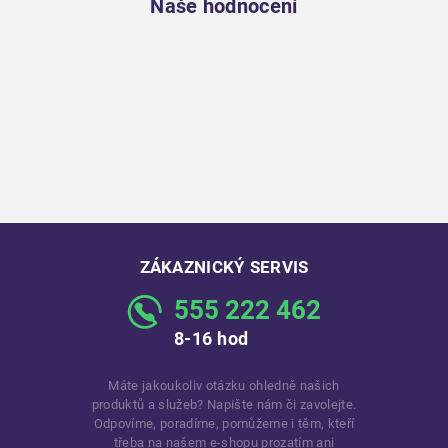
Naše hodnocení
ZÁKAZNICKÝ SERVIS
555 222 462
8-16 hod
Máte jakoukoliv otázku ohledně našich
produktů a služeb? Napište nám či zavolejte.
Odpovíme, poradíme, pomůžeme i těm, kteří
třeba na našem e-shopu prozatím ani