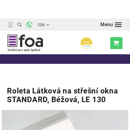
Přejít
na
obsah
CZK
Nákupní
košík
Roleta Látková na střešní okna
STANDARD, Béžová, LE 130