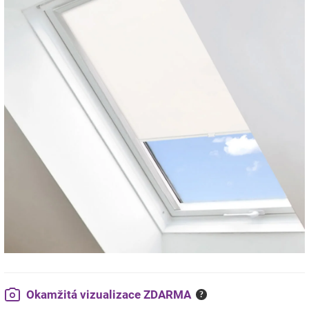
Okamžitá vizualizace ZDARMA
?