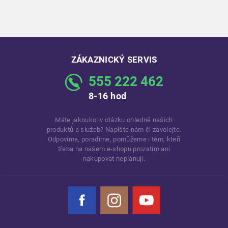
ZÁKAZNICKÝ SERVIS
555 222 462
8-16 hod
Máte jakoukoliv otázku ohledně našich
produktů a služeb? Napište nám či zavolejte.
Odpovíme, poradíme, pomůžeme i těm, kteří
třeba na našem e-shopu prozatím ani
nakupovat neplánují.
Facebook
Instagram
YouTube