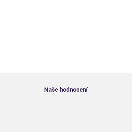
Zápatí
Naše hodnocení