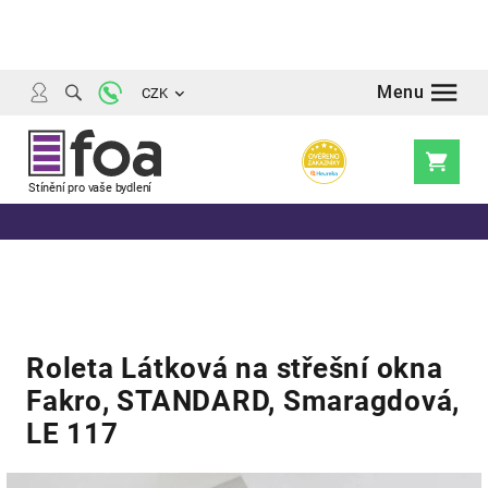
Přejít
na
obsah
CZK
Nákupní
košík
Roleta Látková na střešní okna
Fakro, STANDARD, Smaragdová,
LE 117