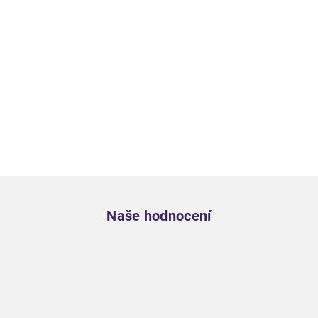
Zápatí
Naše hodnocení