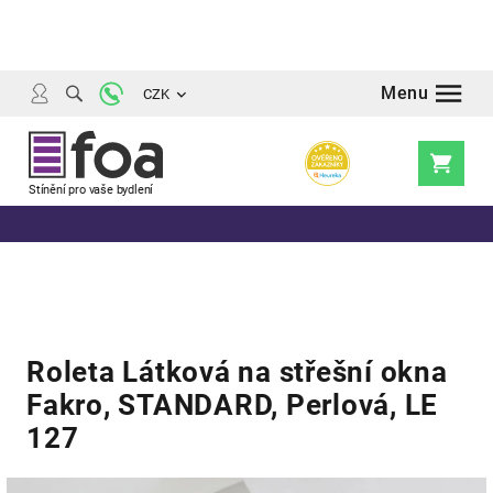
Přejít
na
obsah
CZK
Nákupní
košík
Roleta Látková na střešní okna
Fakro, STANDARD, Perlová, LE
127