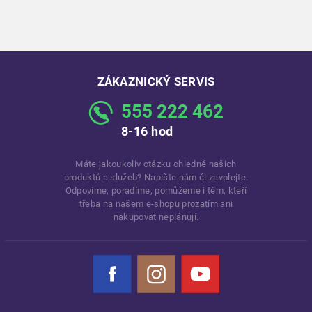
ZÁKAZNICKÝ SERVIS
555 222 462
8-16 hod
Máte jakoukoliv otázku ohledně našich
produktů a služeb? Napište nám či zavolejte.
Odpovíme, poradíme, pomůžeme i těm, kteří
třeba na našem e-shopu prozatím ani
nakupovat neplánují.
Facebook
Instagram
YouTube