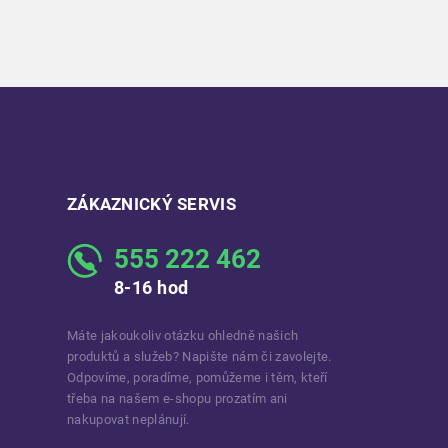
ZÁKAZNICKÝ SERVIS
555 222 462
8-16 hod
Máte jakoukoliv otázku ohledně našich
produktů a služeb? Napište nám či zavolejte.
Odpovíme, poradíme, pomůžeme i těm, kteří
třeba na našem e-shopu prozatím ani
nakupovat neplánují.