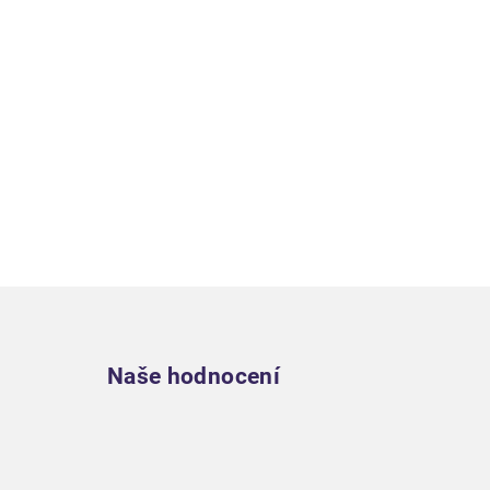
Zápatí
Naše hodnocení