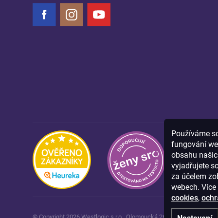
Facebook
Instagram
YouTube
Používáme sou
fungování we
obsahu našich
vyjadřujete s
za účelem zob
webech. Více 
cookies
,
ochr
© Copyright
2026
Westlogic s.r.o.,
Olomoucká 267/29, Opava, 746 0