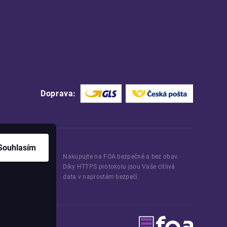
Doprava:
Souhlasím
Nakupujte na FOA bezpečně a bez obav.
Díky HTTPS protokolu jsou Vaše citlivá
data v naprostém bezpečí.