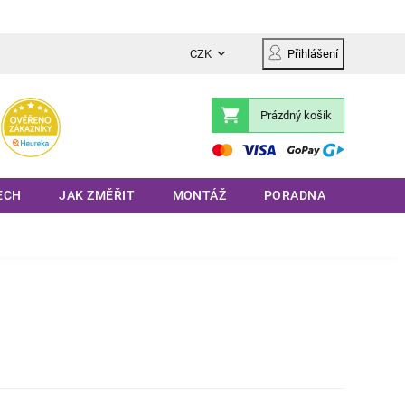
CZK
Přihlášení
Prázdný košík
Nákupní
košík
ECH
JAK ZMĚŘIT
MONTÁŽ
PORADNA