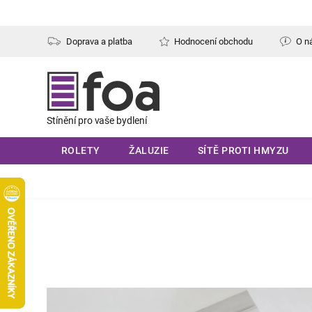
Přejít
na
obsah
Doprava a platba
Hodnocení obchodu
O n
ROLETY
ŽALUZIE
SÍTĚ PROTI HMYZU