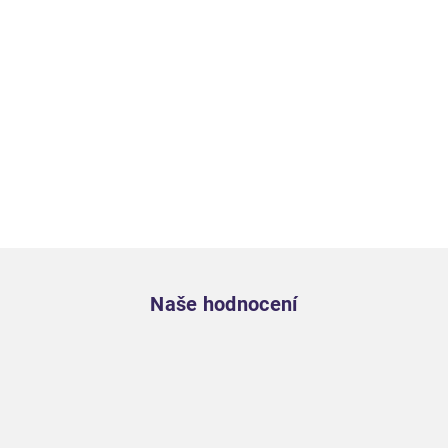
Zápatí
Naše hodnocení