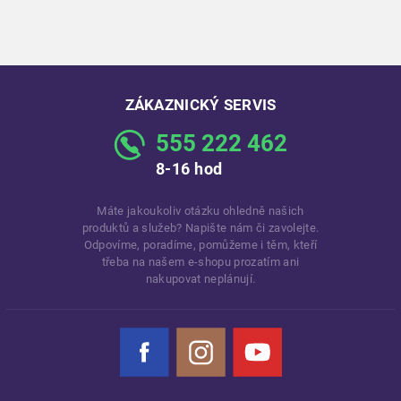
ZÁKAZNICKÝ SERVIS
555 222 462
8-16 hod
Máte jakoukoliv otázku ohledně našich
produktů a služeb? Napište nám či zavolejte.
Odpovíme, poradíme, pomůžeme i těm, kteří
třeba na našem e-shopu prozatím ani
nakupovat neplánují.
Facebook
Instagram
YouTube