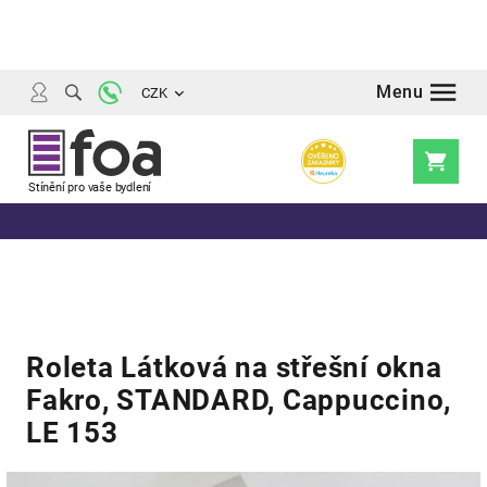
Přejít
na
obsah
CZK
Nákupní
košík
Roleta Látková na střešní okna
Fakro, STANDARD, Cappuccino,
LE 153