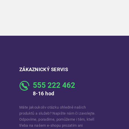
ZÁKAZNICKÝ SERVIS
555 222 462
8-16 hod
Máte jakoukoliv otázku ohledně našich
produktů a služeb? Napište nám či zavolejte.
Odpovíme, poradíme, pomůžeme i těm, kteří
třeba na našem e-shopu prozatím ani