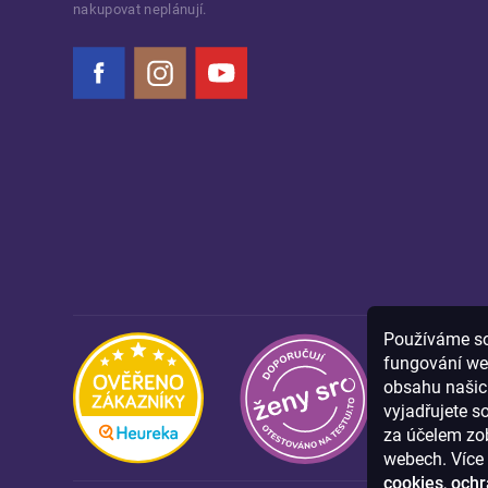
nakupovat neplánují.
Facebook
Instagram
YouTube
Používáme sou
fungování we
obsahu našich
vyjadřujete s
za účelem zob
webech. Více 
cookies
,
ochr