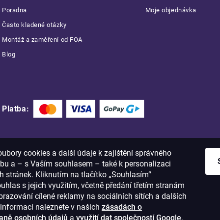
Poradna
Moje objednávka
Často kladené otázky
Montáž a zaměření od FOA
Blog
Platba:
bory cookies a další údaje k zajištění správného
bu a – s Vaším souhlasem – také k personalizaci
 stránek. Kliknutím na tlačítko „Souhlasím“
ouhlas s jejich využitím, včetně předání třetím stranám
razování cílené reklamy na sociálních sítích a dalších
informací naleznete v našich
zásadách o
aně osobních údajů
a
využití dat společností Google
.