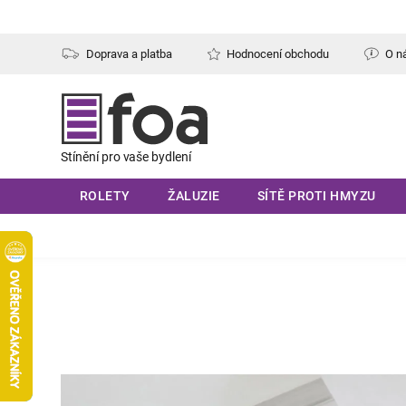
Přejít
na
obsah
Doprava a platba
Hodnocení obchodu
O n
ROLETY
ŽALUZIE
SÍTĚ PROTI HMYZU