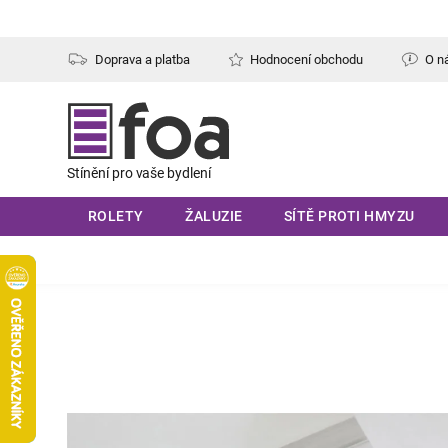
Přejít
na
obsah
Doprava a platba
Hodnocení obchodu
O n
ROLETY
ŽALUZIE
SÍTĚ PROTI HMYZU