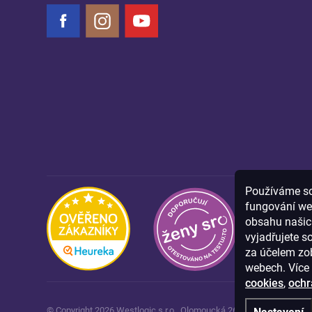
Facebook
Instagram
YouTube
Používáme sou
fungování we
obsahu našich
vyjadřujete s
za účelem zob
webech. Více 
cookies
,
ochr
© Copyright
2026
Westlogic s.r.o.,
Olomoucká 267/29, Opava, 746 0