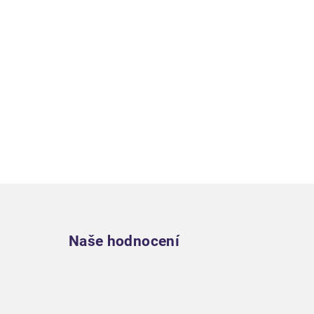
Zápatí
Naše hodnocení