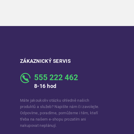
ZÁKAZNICKÝ SERVIS
555 222 462
8-16 hod
Máte jakoukoliv otázku ohledně našich
produktů a služeb? Napište nám či zavolejte.
Odpovíme, poradíme, pomůžeme i těm, kteří
třeba na našem e-shopu prozatím ani
nakupovat neplánují.