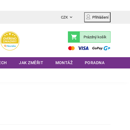
CZK
Přihlášení
Prázdný košík
Nákupní
košík
ECH
JAK ZMĚŘIT
MONTÁŽ
PORADNA