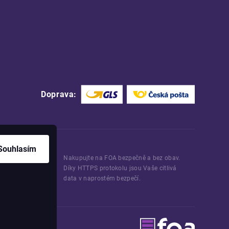
Doprava:
Souhlasím
Nakupujte na FOA bezpečně a bez obav.
Díky HTTPS protokolu jsou Vaše citlivá
data v naprostém bezpečí.