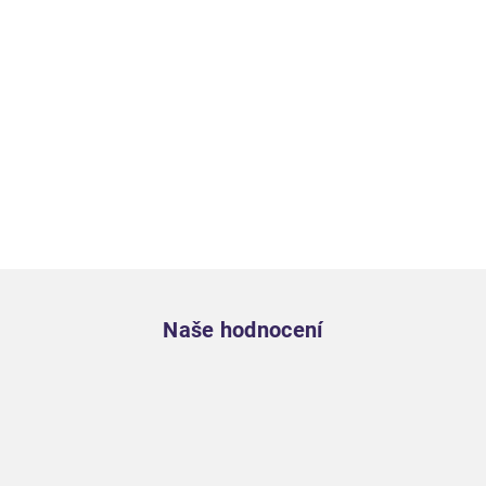
Zápatí
Naše hodnocení