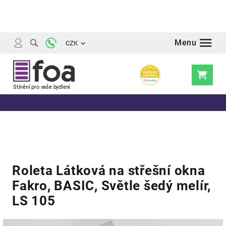
Přejít
na
obsah
CZK
Nákupní
košík
Roleta Látková na střešní okna
Fakro, BASIC, Světle šedý melír,
LS 105