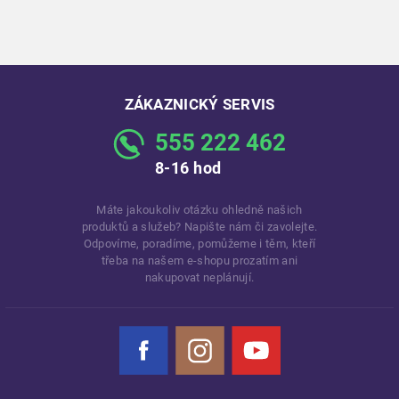
ZÁKAZNICKÝ SERVIS
555 222 462
8-16 hod
Máte jakoukoliv otázku ohledně našich
produktů a služeb? Napište nám či zavolejte.
Odpovíme, poradíme, pomůžeme i těm, kteří
třeba na našem e-shopu prozatím ani
nakupovat neplánují.
Facebook
Instagram
YouTube