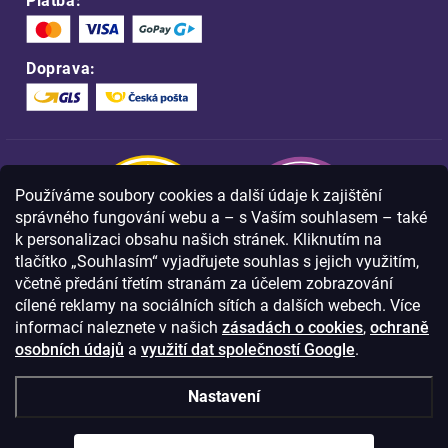
Platba:
Doprava:
Používáme soubory cookies a další údaje k zajištění
správného fungování webu a – s Vaším souhlasem – také
k personalizaci obsahu našich stránek. Kliknutím na
tlačítko „Souhlasím“ vyjadřujete souhlas s jejich využitím,
včetně předání třetím stranám za účelem zobrazování
Nakupujte na FOA bezpečně a bez obav.
cílené reklamy na sociálních sítích a dalších webech. Více
Díky HTTPS protokolu jsou Vaše citlivá
data v naprostém bezpečí.
informací naleznete v našich
zásadách o cookies
,
ochraně
osobních údajů
a
využití dat společností Google
.
© Copyright
2026
Westlogic s.r.o.,
Nastavení
Olomoucká 267/29, Opava, 746 01
IČO: 28637372