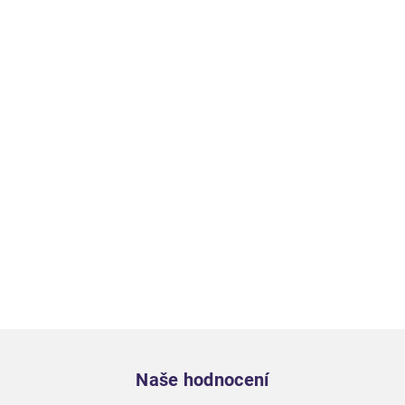
Zápatí
Naše hodnocení