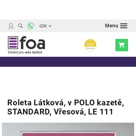
Přejít
na
obsah
CZK
Nákupní
košík
Roleta Látková, v POLO kazetě,
STANDARD, Vřesová, LE 111