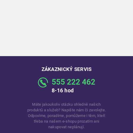
ZÁKAZNICKÝ SERVIS
555 222 462
8-16 hod
Máte jakoukoliv otázku ohledně našich
produktů a služeb? Napište nám či zavolejte.
Odpovíme, poradíme, pomůžeme i těm, kteří
třeba na našem e-shopu prozatím ani
nakupovat neplánují.